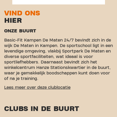
VIND ONS
HIER
ONZE BUURT
Basic-Fit Kampen De Maten 24/7 bevindt zich in de
wijk De Maten in Kampen. De sportschool ligt in een
levendige omgeving, vlakbij Sportpark De Maten en
diverse sportfaciliteiten, wat ideaal is voor
sportliefhebbers. Daarnaast bevindt zich het
winkelcentrum Hanze Stationskwartier in de buurt,
waar je gemakkelijk boodschappen kunt doen voor
of na je training.
GEMAKKELIJKE BEREIKBAARHEID
Lees meer over deze clublocatie
Onze fitness is makkelijk te bereiken! Je kunt via
verschillende vervoersmogelijkheden bij ons komen:
CLUBS IN DE BUURT
Auto:
Er is parkeergelegenheid naast de
sportschool.