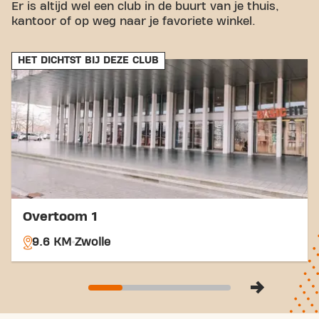
Er is altijd wel een club in de buurt van je thuis,
Bus:
De dichtstbijzijnde bushaltes zijn
kantoor of op weg naar je favoriete winkel.
Bovenbroekweg en Begraafplaats.
Trein:
Het treinstation Kampen Zuid ligt op korte
afstand.
HET DICHTST BIJ DEZE CLUB
Met onze centrale ligging en toegankelijke
vervoersverbindingen is het bereiken van je
fitnessdoelen nog nooit zo makkelijk geweest. Kom
naar Basic-Fit Kampen De Maten 24/7 in Kampen
en maak deel uit van onze fitnessgemeenschap.
Overtoom 1
9.6 KM
Zwolle