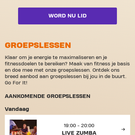
waar fitness en gemeenschap elkaar ontmoeten.
Live BodyCombat
Cardio zone
Rolstoeltoegankelijk
Live BodyPump
WORD NU LID
Free weight zone
Yanga Sports Water
Live Freedom Strength
Functional zone
Video-Workouts
Live GRIT Series
Stretch zone
GROEPSLESSEN
Live Shape
Virtual cycling
Klaar om je energie te maximaliseren en je
Volledige lijst bekijken
fitnessdoelen te bereiken? Maak van fitness je basis
Rondleiding
en doe mee met onze groepslessen. Ontdek ons
breed aanbod aan groepslessen bij jou in de buurt.
Go For It!
AANKOMENDE GROEPSLESSEN
Vandaag
19:00 - 20:00
LIVE ZUMBA