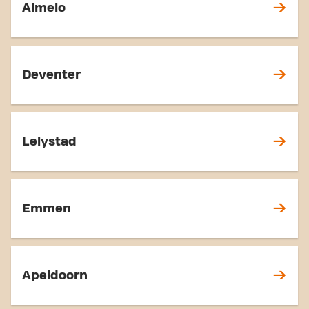
Almelo
Deventer
Lelystad
Emmen
Apeldoorn