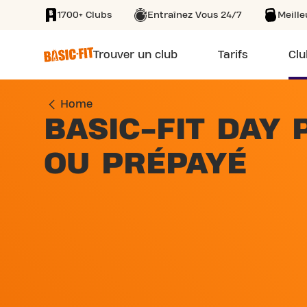
1700+ Clubs
Entraînez Vous 24/7
Meill
SKIP TO MAIN CONTENT
Trouver un club
Tarifs
Clu
Home
BASIC-FIT DAY 
OU PRÉPAYÉ