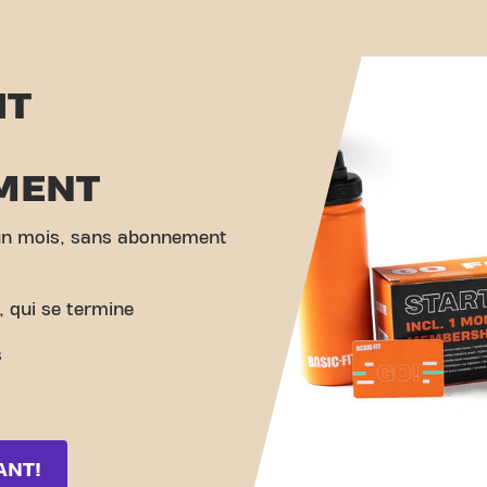
IT
MENT
 un mois, sans abonnement
 qui se termine
s
ANT!