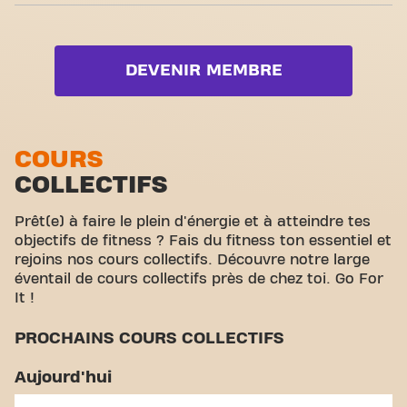
together.
Zone musculation
Yanga Sportswater
Live BodyPump
Zone cardio
Video Workouts
Live Booty
DEVENIR MEMBRE
Zone poids libres
Live Functional
Zone functionelle
Live Shape
Zone d'étirement
COURS
Live Yoga
COLLECTIFS
Cyclisme virtuel
Voir la liste complète
Visite guidée
Prêt(e) à faire le plein d'énergie et à atteindre tes
objectifs de fitness ? Fais du fitness ton essentiel et
rejoins nos cours collectifs. Découvre notre large
éventail de cours collectifs près de chez toi. Go For
It !
PROCHAINS COURS COLLECTIFS
Aujourd'hui