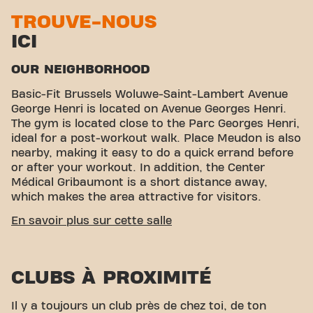
TROUVE-NOUS
ICI
OUR NEIGHBORHOOD
Basic-Fit Brussels Woluwe-Saint-Lambert Avenue
George Henri is located on Avenue Georges Henri.
The gym is located close to the Parc Georges Henri,
ideal for a post-workout walk. Place Meudon is also
nearby, making it easy to do a quick errand before
or after your workout. In addition, the Center
Médical Gribaumont is a short distance away,
which makes the area attractive for visitors.
EASY ACCESSIBILITY
En savoir plus sur cette salle
Our fitness is easy to reach! You can get to us via
various transport options:
Car:
Parking is available
CLUBS À PROXIMITÉ
at Rue Cambre-Disc, a short distance from the
gym.
Bus:
The Arrête Meudon bus stop is within
walking distance.
Tram:
The Arrête Georges Henri
Il y a toujours un club près de chez toi, de ton