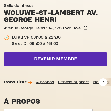
Basic-Fit Brussels Woluwe-
Salle de fitness
WOLUWE-ST-LAMBERT AV.
GEORGE HENRI
Avenue George Henri 164, 1200 Woluwe
Lu au Ve: 08h00 à 22h30
Sa et Di: 09h00 à 16h00
DEVENIR MEMBRE
Consulter
À propos
Fitness support
Nous tro
À PROPOS