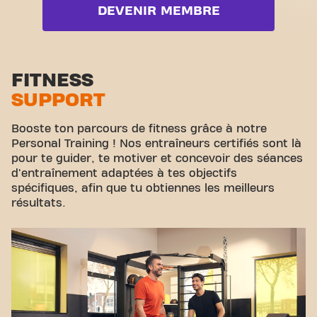
together.
DEVENIR MEMBRE
Zone poids libres
Zone functionelle
Zone d'étirement
FITNESS
SUPPORT
Cyclisme virtuel
Visite guidée
Booste ton parcours de fitness grâce à notre
Personal Training ! Nos entraîneurs certifiés sont là
pour te guider, te motiver et concevoir des séances
d'entraînement adaptées à tes objectifs
spécifiques, afin que tu obtiennes les meilleurs
résultats.