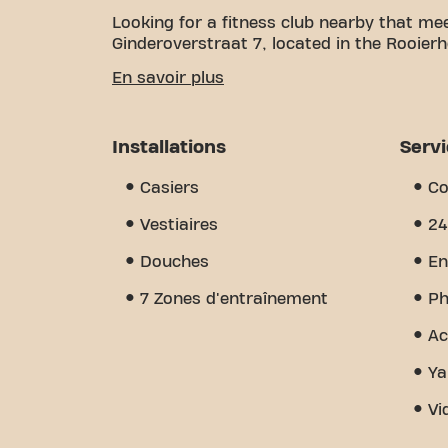
Looking for a fitness club nearby that m
Ginderoverstraat 7, located in the Rooierhe
We understand how important it is to hav
En savoir plus
goals. With over 2251m² of gym space and 
every step of the way. Our fitness center 
personal training, physiotherapy, group le
Installations
Serv
community we've built - a place where yo
members. Become a member today and dis
Casiers
Co
more than just a gym - it's a place wher
Vestiaires
24
Douches
En
7 Zones d'entraînement
Ph
Ac
Ya
Vi