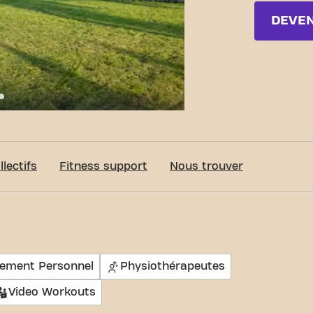
DEVE
c-Fit Diepenbeek Universiteit 24/7
lectifs
Fitness support
Nous trouver
nement Personnel
Physiothérapeutes
Video Workouts