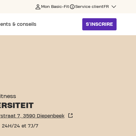
Mon Basic-Fit
Service client
FR
ents & conseils
S'INSCRIRE
PENBEEK
fitness
RSITEIT
rstraat 7, 3590 Diepenbeek
 24H/24 et 7J/7