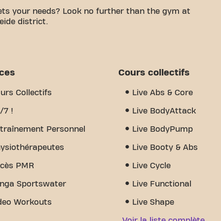
eets your needs? Look no further than the gym at
ide district.
e a comfortable space to work on your fitness
certified trainers, we are here to support you
offers a variety of equipment, video workouts,
ssons. But what really sets us apart is the sense of
ices
Cours collectifs
u'll find encouragement and support from other
cover why Basic-Fit Diepenbeek University is
urs Collectifs
Live Abs & Core
e fitness and community meet.
/7 !
Live BodyAttack
traînement Personnel
Live BodyPump
ysiothérapeutes
Live Booty & Abs
cès PMR
Live Cycle
nga Sportswater
Live Functional
deo Workouts
Live Shape
Voir la liste complète