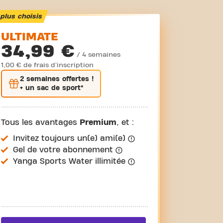
plus choisis
ULTIMATE
34,99 €
/ 4 semaines
1,00 € de frais d'inscription
2 semaines
offertes !
+ un sac de sport*
Tous les avantages
Premium
, et :
Invitez toujours un(e) ami(e)
Gel de votre abonnement
Yanga Sports Water illimitée