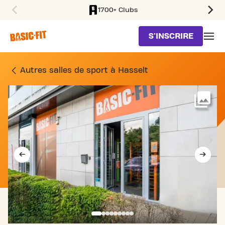
1700+ Clubs
SKIP TO MAIN CONTENT
S'INSCRIRE
SALLE DE FITNESS LUIKE
Autres salles de sport à Hasselt
Voi