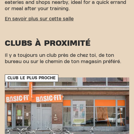
eateries and shops nearby, ideal for a quick errand
or meal after your training.
EASY ACCESSIBILITY
En savoir plus sur cette salle
Our fitness is easy to reach! You can get to us via
various transport options:
Car:
Parking is available
CLUBS À PROXIMITÉ
along the Luikersteenweg.
Bus:
The nearest bus
stop is Hasselt Luikersteenweg. With our central
location and accessible transport links, achieving
Il y a toujours un club près de chez toi, de ton
your fitness goals has never been easier. Come to
bureau ou sur le chemin de ton magasin préféré.
Basic-Fit Hasselt Luikersteenweg and be part of
our fitness community.
CLUB LE PLUS PROCHE