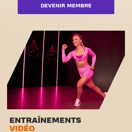
Booty
DEVENIR MEMBRE
Zone poids libres
Box
Zone functionelle
Fat Burn Cardio
Zone d'étirement
Pilates
Cyclisme virtuel
Voir la liste complète
Visite guidée
ENTRAÎNEMENTS
VIDÉO