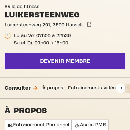
Basic-Fit Hasselt Luikerste
Salle de fitness
LUIKERSTEENWEG
Luikersteenweg 291, 3500 Hasselt
Lu au Ve: 07h00 à 22h30
Sa et Di: 09h00 à 16h00
DEVENIR MEMBRE
Consulter
À propos
Entraînements vidéo
Fit
À PROPOS
Entraînement Personnel
Accès PMR