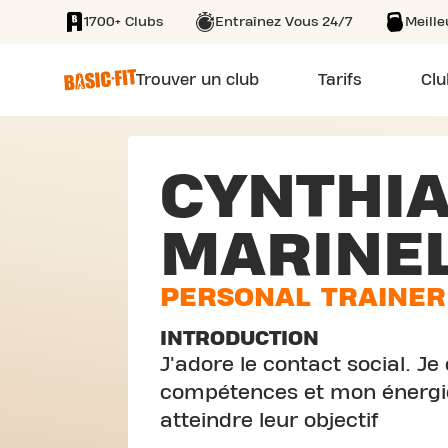
1700+ Clubs
Entraînez Vous 24/7
Meill
SKIP TO MAIN CONTENT
Trouver un club
Tarifs
Clu
CYNTHI
MARINEL
PERSONAL TRAINER
INTRODUCTION
J'adore le contact social. J
compétences et mon énergie
atteindre leur objectif