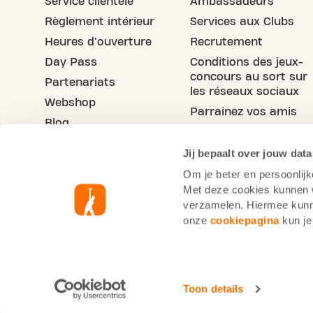
Service clientèle
Ambassadeurs
Règlement intérieur
Services aux Clubs
Heures d'ouverture
Recrutement
Day Pass
Conditions des jeux-
concours au sort sur
Partenariats
les réseaux sociaux
Webshop
Parrainez vos amis
Blog
Jij bepaalt over jouw data
Om je beter en persoonlijk
Met deze cookies kunnen wi
verzamelen. Hiermee kunne
onze
cookiepagina
kun je
Informations cookie
Po
Basic-Fit Belgique
Code de conduite du sec
Toon details