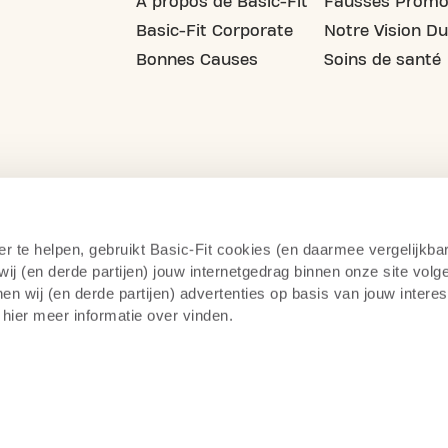
À propos de Basic-Fit
Fausses Promo
Basic-Fit Corporate
Notre Vision Du
Bonnes Causes
Soins de santé
er te helpen, gebruikt Basic-Fit cookies (en daarmee vergelijkba
j (en derde partijen) jouw internetgedrag binnen onze site volg
n wij (en derde partijen) advertenties op basis van jouw intere
 hier meer informatie over vinden.
litique de confidentialité
Surveillance par camera
14 jo
teur du fitness