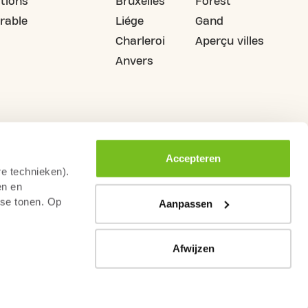
tions
Bruxelles
Forest
rable
Liége
Gand
Charleroi
Aperçu villes
Anvers
Accepteren
re technieken).
en en
sse tonen. Op
Aanpassen
Afwijzen
urs de droit de rétractation
Conditions générales