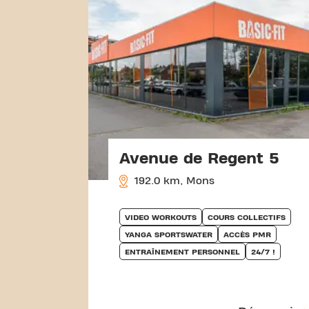
Avenue de Regent 5
192.0 km, Mons
VIDEO WORKOUTS
COURS COLLECTIFS
YANGA SPORTSWATER
ACCÈS PMR
ENTRAÎNEMENT PERSONNEL
24/7 !