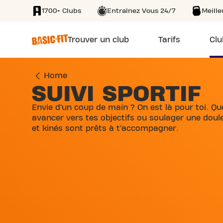
1700+ Clubs
Entraînez Vous 24/7
Meill
SKIP TO MAIN CONTENT
Trouver un club
Tarifs
Clu
Home
SUIVI SPORTIF
Envie d’un coup de main ? On est là pour toi. Qu
avancer vers tes objectifs ou soulager une doul
et kinés sont prêts à t’accompagner.