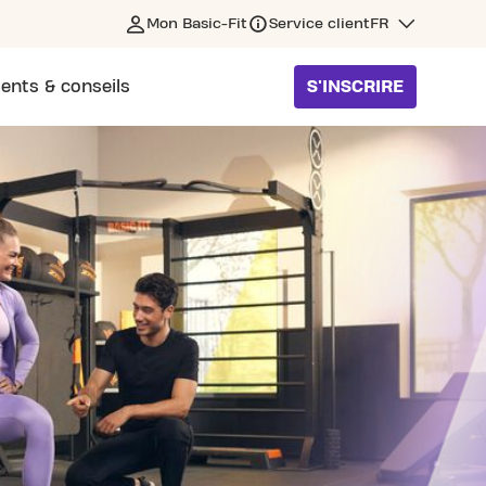
Mon Basic-Fit
Service client
FR
ents & conseils
S'INSCRIRE