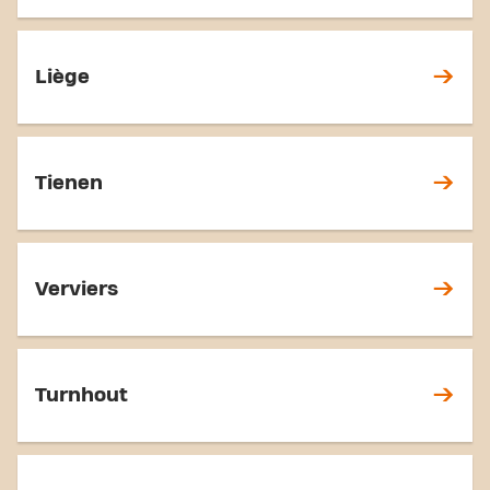
Liège
Tienen
Verviers
Turnhout