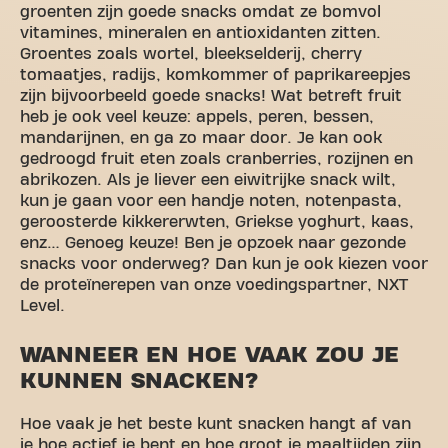
groenten zijn goede snacks omdat ze bomvol
vitamines, mineralen en antioxidanten zitten.
Groentes zoals wortel, bleekselderij, cherry
tomaatjes, radijs, komkommer of paprikareepjes
zijn bijvoorbeeld goede snacks! Wat betreft fruit
heb je ook veel keuze: appels, peren, bessen,
mandarijnen, en ga zo maar door. Je kan ook
gedroogd fruit eten zoals cranberries, rozijnen en
abrikozen. Als je liever een eiwitrijke snack wilt,
kun je gaan voor een handje noten, notenpasta,
geroosterde kikkererwten, Griekse yoghurt, kaas,
enz… Genoeg keuze! Ben je opzoek naar gezonde
snacks voor onderweg? Dan kun je ook kiezen voor
de proteïnerepen van onze voedingspartner, NXT
Level.
WANNEER EN HOE VAAK ZOU JE
KUNNEN SNACKEN?
Hoe vaak je het beste kunt snacken hangt af van
je hoe actief je bent en hoe groot je maaltijden zijn.