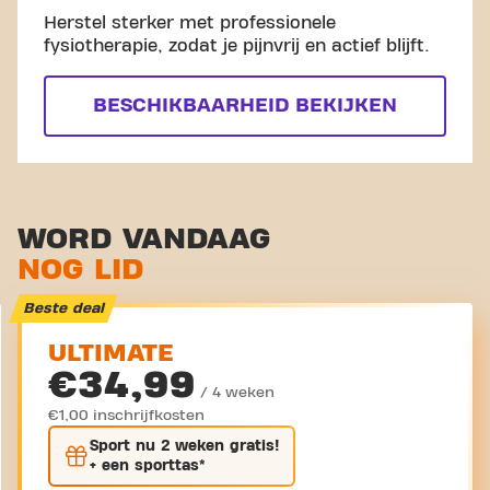
Herstel sterker met professionele
fysiotherapie, zodat je pijnvrij en actief blijft.
BESCHIKBAARHEID BEKIJKEN
WORD VANDAAG
NOG LID
Beste deal
ULTIMATE
€34,99
/ 4 weken
€1,00 inschrijfkosten
Sport nu
2 weken gratis
!
+ een sporttas*