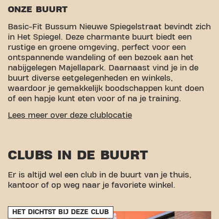
ONZE BUURT
Basic-Fit Bussum Nieuwe Spiegelstraat bevindt zich
in Het Spiegel. Deze charmante buurt biedt een
rustige en groene omgeving, perfect voor een
ontspannende wandeling of een bezoek aan het
nabijgelegen Majellapark. Daarnaast vind je in de
buurt diverse eetgelegenheden en winkels,
waardoor je gemakkelijk boodschappen kunt doen
of een hapje kunt eten voor of na je training.
GEMAKKELIJKE BEREIKBAARHEID
Lees meer over deze clublocatie
Onze fitness is makkelijk te bereiken! Je kunt via
verschillende vervoersmogelijkheden bij ons komen:
CLUBS IN DE BUURT
Auto:
Er is parkeergelegenheid in de buurt.
Bus:
De dichtstbijzijnde bushalte is
Er is altijd wel een club in de buurt van je thuis,
Gooibergstraat.
kantoor of op weg naar je favoriete winkel.
Met onze centrale ligging en toegankelijke
vervoersverbindingen is het bereiken van je
fitnessdoelen nog nooit zo makkelijk geweest. Kom
HET DICHTST BIJ DEZE CLUB