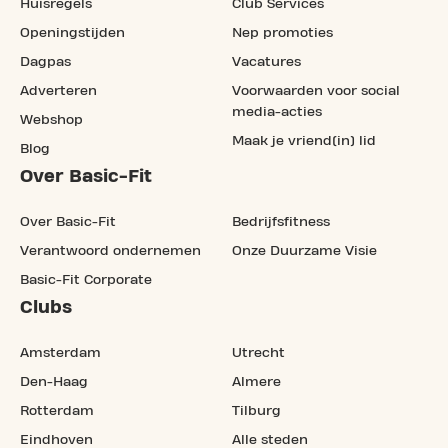
Huisregels
Club Services
Openingstijden
Nep promoties
Dagpas
Vacatures
Adverteren
Voorwaarden voor social
media-acties
Webshop
Maak je vriend(in) lid
Blog
Over Basic-Fit
Over Basic-Fit
Bedrijfsfitness
Verantwoord ondernemen
Onze Duurzame Visie
Basic-Fit Corporate
Clubs
Amsterdam
Utrecht
Den-Haag
Almere
Rotterdam
Tilburg
Eindhoven
Alle steden