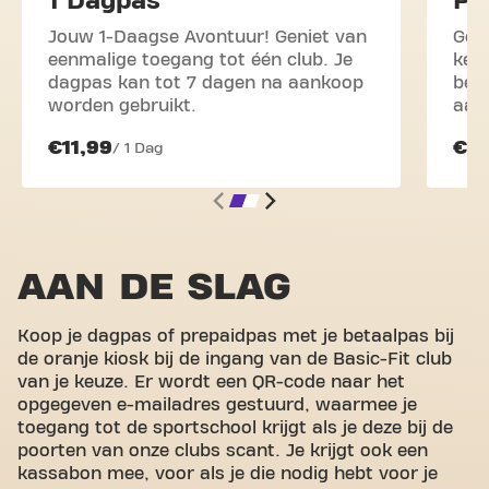
1 Dagpas
Pr
Jouw 1-Daagse Avontuur! Geniet van
Geni
eenmalige toegang tot één club. Je
kee
dagpas kan tot 7 dagen na aankoop
bes
worden gebruikt.
aan
€11,99
€2
/ 1 Dag
AAN DE SLAG
Koop je dagpas of prepaidpas met je betaalpas bij
de oranje kiosk bij de ingang van de Basic-Fit club
van je keuze. Er wordt een QR-code naar het
opgegeven e-mailadres gestuurd, waarmee je
toegang tot de sportschool krijgt als je deze bij de
poorten van onze clubs scant. Je krijgt ook een
kassabon mee, voor als je die nodig hebt voor je