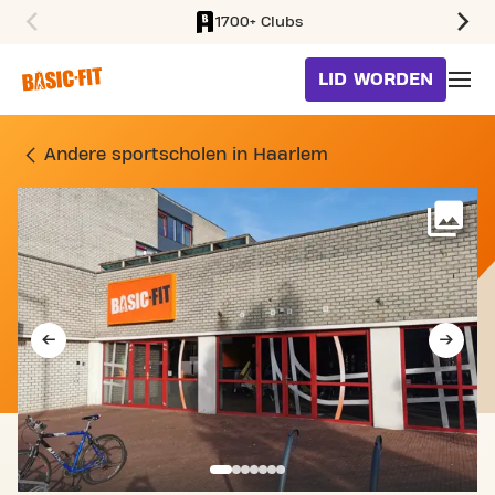
1700+ Clubs
SKIP TO MAIN CONTENT
LID WORDEN
SPORTSCHOOL BERNADOT
Andere sportscholen in Haarlem
Me