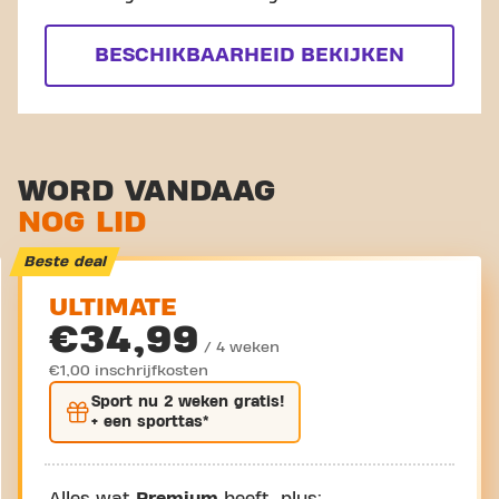
BESCHIKBAARHEID BEKIJKEN
WORD VANDAAG
NOG LID
Beste deal
ULTIMATE
€34,99
/ 4 weken
€1,00 inschrijfkosten
Sport nu
2 weken gratis
!
+ een sporttas*