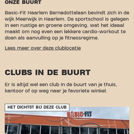
ONZE BUURT
Basic-Fit Haarlem Bernadottelaan bevindt zich in de
wijk Meerwijk in Haarlem. De sportschool is gelegen
in een rustige en groene omgeving, wat het ideaal
maakt om nog even een lekkere cardio-workout te
doen als aanvulling op je fitnessregime.
GEMAKKELIJKE BEREIKBAARHEID
Lees meer over deze clublocatie
Onze fitness is makkelijk te bereiken! Je kunt via
verschillende vervoersmogelijkheden bij ons komen:
CLUBS IN DE BUURT
Auto:
Parkeren in de straat en gratis parkeren bij
de supermarkt in de buurt.
Er is altijd wel een club in de buurt van je thuis,
Bus:
De dichtstbijzijnde bushalte is Leonardo da
kantoor of op weg naar je favoriete winkel.
Vinciplein.
Fiets:
Voor fietsers is er een handige
fietsenstalling beschikbaar, zodat je je fiets veilig
HET DICHTST BIJ DEZE CLUB
kunt parkeren tijdens je workout.
Basic-Fit Haarlem Bernadottelaan bevindt zich in de
wijk Meerwijk in Haarlem. De sportschool is gelegen
in een rustige en groene omgeving, wat het ideaal