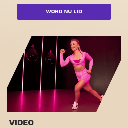
Cardio zone
Booty
WORD NU LID
Free weight zone
Box
Functional zone
Fat Burn Cardio
Stretch zone
Pilates
Virtual cycling
Volledige lijst bekijken
Rondleiding
VIDEO