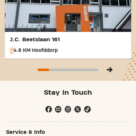
maakt om nog even een lekkere cardio-workout te
doen als aanvulling op je fitnessregime.
J.C. Beetslaan 161
4.8 KM
Hoofddorp
Stay In Touch
Service & Info