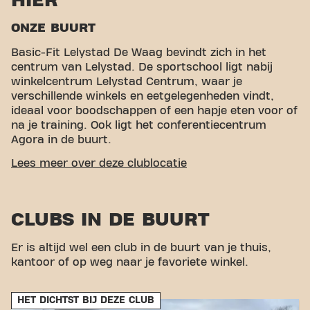
HIER
ONZE BUURT
Basic-Fit Lelystad De Waag bevindt zich in het
centrum van Lelystad. De sportschool ligt nabij
winkelcentrum Lelystad Centrum, waar je
verschillende winkels en eetgelegenheden vindt,
ideaal voor boodschappen of een hapje eten voor of
na je training. Ook ligt het conferentiecentrum
Agora in de buurt.
GEMAKKELIJKE BEREIKBAARHEID
Lees meer over deze clublocatie
Onze fitness is makkelijk te bereiken! Je kunt via
verschillende vervoersmogelijkheden bij ons komen:
CLUBS IN DE BUURT
Auto:
Parkeergarage De Waag en Lelystad
Centrum bieden parkeerplaatsen in de buurt.
Er is altijd wel een club in de buurt van je thuis,
Trein:
Het treinstation Lelystad Centraal ligt op
kantoor of op weg naar je favoriete winkel.
een korte afstand, wat een handige optie is voor
reizigers met de trein.
Met onze centrale ligging en toegankelijke
HET DICHTST BIJ DEZE CLUB