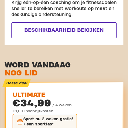
Krijg één-op-één coaching om je fitnessdoelen
sneller te bereiken met workouts op maat en
deskundige ondersteuning.
BESCHIKBAARHEID BEKIJKEN
WORD VANDAAG
NOG LID
Beste deal
ULTIMATE
€34,99
/ 4 weken
€1,00 inschrijfkosten
Sport nu
2 weken gratis
!
+ een sporttas*