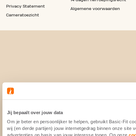
14 dagen herroepingsrecht
Privacy Statement
Algemene voorwaarden
Cameratoezicht
Jij bepaalt over jouw data
Om je beter en persoonlijker te helpen, gebruikt Basic-Fit 
wij (en derde partijen) jouw internetgedrag binnen onze site
advertenties op basis van jouw interesse tonen. Op onze
co