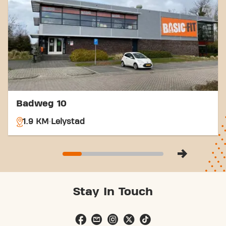
vervoersverbindingen is het bereiken van je
fitnessdoelen nog nooit zo makkelijk geweest. Kom
naar Basic-Fit Lelystad De Waag in Lelystad en
maak deel uit van onze fitnessgemeenschap.
Badweg 10
1.9 KM
Lelystad
Stay In Touch