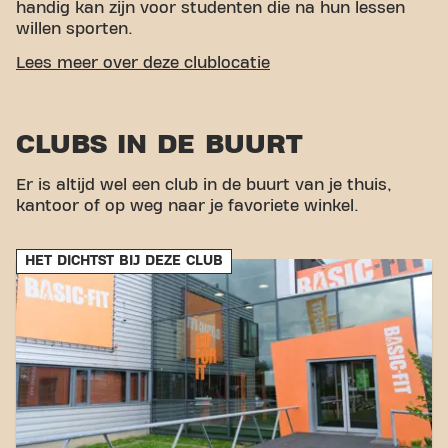
handig kan zijn voor studenten die na hun lessen
willen sporten.
GEMAKKELIJKE BEREIKBAARHEID
Lees meer over deze clublocatie
Onze fitness is makkelijk te bereiken! Je kunt via
verschillende vervoersmogelijkheden bij ons komen:
CLUBS IN DE BUURT
Auto:
Er is een groot parkeerterrein beschikbaar,
zodat je je auto altijd kwijt kunt.
Er is altijd wel een club in de buurt van je thuis,
Bus:
De dichtstbijzijnde bushalte is
kantoor of op weg naar je favoriete winkel.
Podium/Scalda, op slechts een paar minuten
loopafstand.
Met onze centrale ligging en toegankelijke
HET DICHTST BIJ DEZE CLUB
vervoersverbindingen is het bereiken van je
fitnessdoelen nog nooit zo makkelijk geweest. Kom
naar Basic-Fit Middelburg Podium in Middelburg en
maak deel uit van onze fitnessgemeenschap.