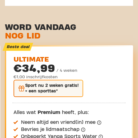
WORD VANDAAG
NOG LID
Beste deal
ULTIMATE
€34,99
/ 4 weken
€1,00 inschrijfkosten
Sport nu
2 weken gratis
!
+ een sporttas*
Alles wat
Premium
heeft, plus:
Neem altijd een vriend(in) mee
Bevries je lidmaatschap
Onbeperkt Yanga Sports Water