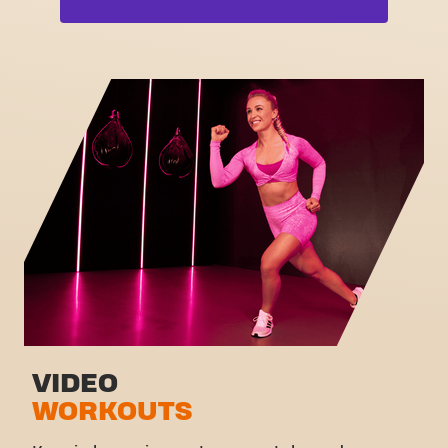
Free weight zone
Box
Functional zone
Fat Burn Cardio
Stretch zone
Pilates
Virtual cycling
Volledige lijst bekijken
Rondleiding
VIDEO
WORKOUTS