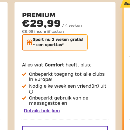
Be
PREMIUM
€29,99
/ 4 weken
€9,99 inschrijfkosten
Sport nu
2 weken gratis
!
+ een sporttas*
Alles wat
Comfort
heeft, plus:
Onbeperkt toegang tot alle clubs
in Europa!
Nodig elke week een vriend(in) uit
Onbeperkt gebruik van de
massagestoelen
Details bekijken