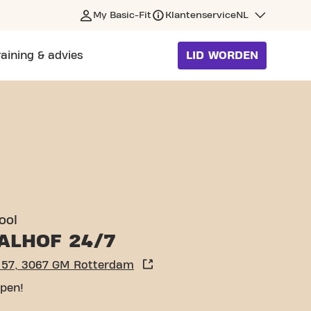
My Basic-Fit
Klantenservice
NL
raining & advies
LID WORDEN
ool
ALHOF 24/7
 57, 3067 GM Rotterdam
pen!