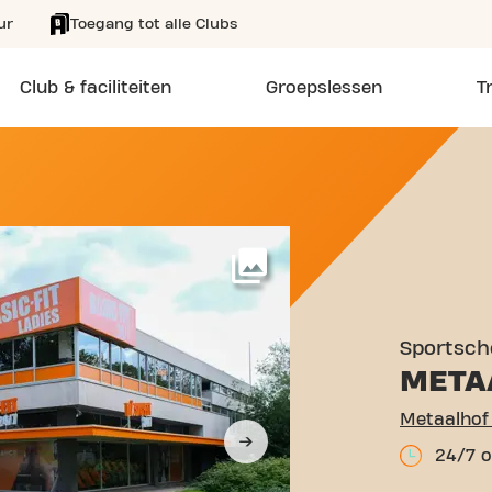
ur
Toegang tot alle Clubs
Club & faciliteiten
Groepslessen
T
AALHOF 57 ROTTERDAM
Meer
Sportsch
META
Metaalhof
24/7 o