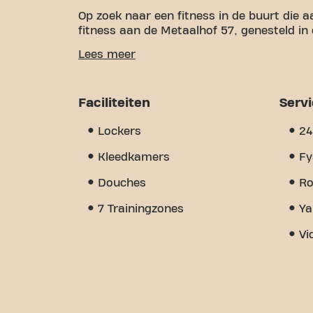
Op zoek naar een fitness in de buurt die a
fitness aan de Metaalhof 57, genesteld in
Wij begrijpen hoe belangrijk het is om e
Lees meer
fitnessdoelen te werken. Met meer dan 15
zijn we er om je bij elke stap te onderste
apparatuur, video-workouts, personal trai
Faciliteiten
Serv
echt anders maakt, is het groepsgevoel 
aanmoediging en steun vindt van andere 
Lockers
24
Basic-Fit Rotterdam Metaalhof 24/7 meer i
fitness en gemeenschap elkaar ontmoete
Kleedkamers
Fy
Douches
Ro
7 Trainingzones
Ya
Vi