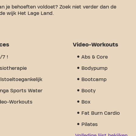
an je behoeften voldoet? Zoek niet verder dan de
 de wijk Het Lage Land.
en aangename ruimte te hebben om aan je
44m² aan sportruimte en gecertificeerde trainers
unen. Onze fitness biedt een verscheidenheid aan
ning, fysiotherapie en is 24/7 open. Maar wat ons
ices
Video-Workouts
dat we hebben opgebouwd - een plek waar je
leden. Word vandaag nog lid en ontdek waarom
/7 !
Abs & Core
s dan alleen een fitness - het is een plek waar
n.
siotherapie
Bodypump
lstoeltoegankelijk
Bootcamp
nga Sports Water
Booty
deo-Workouts
Box
Fat Burn Cardio
Pilates
Volledige lijst bekijken