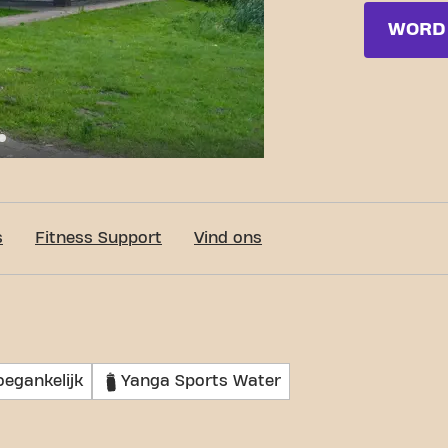
WORD 
c-Fit Rotterdam Metaalhof 24/7
s
Fitness Support
Vind ons
oegankelijk
Yanga Sports Water