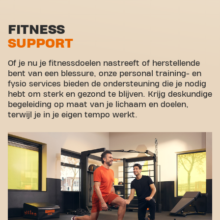
Functional zone
Stretch zone
FITNESS
SUPPORT
Virtual cycling
Rondleiding
Of je nu je fitnessdoelen nastreeft of herstellende
bent van een blessure, onze personal training- en
fysio services bieden de ondersteuning die je nodig
hebt om sterk en gezond te blijven. Krijg deskundige
begeleiding op maat van je lichaam en doelen,
terwijl je in je eigen tempo werkt.