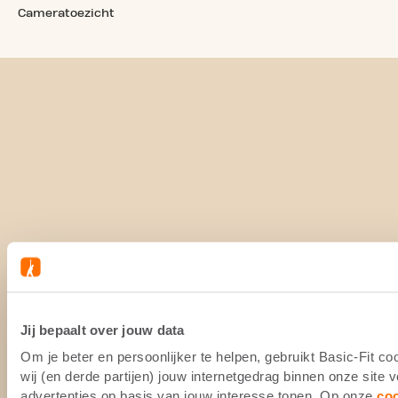
Cameratoezicht
Jij bepaalt over jouw data
Om je beter en persoonlijker te helpen, gebruikt Basic-Fit 
wij (en derde partijen) jouw internetgedrag binnen onze site
advertenties op basis van jouw interesse tonen. Op onze
co