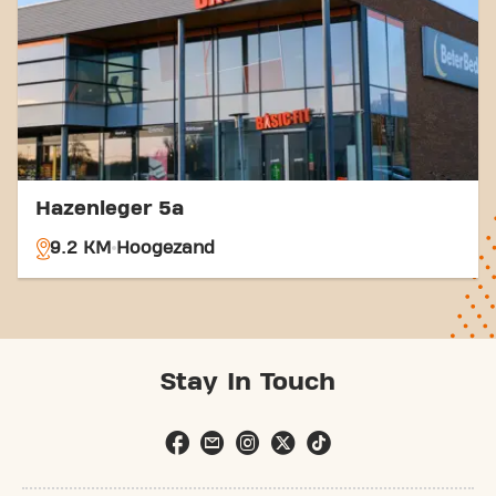
naar Basic-Fit Veendam Veenlustpassage in
Veendam en maak deel uit van onze
fitnessgemeenschap.
Hazenleger 5a
9.2 KM
Hoogezand
Stay In Touch