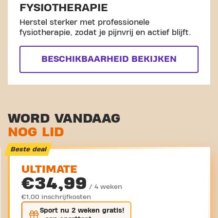
FYSIOTHERAPIE
Herstel sterker met professionele
fysiotherapie, zodat je pijnvrij en actief blijft.
BESCHIKBAARHEID BEKIJKEN
WORD VANDAAG
NOG LID
Beste deal
ULTIMATE
€34,99
/ 4 weken
€1,00 inschrijfkosten
Sport nu
2 weken gratis
!