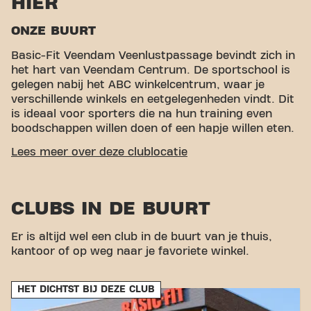
HIER
ONZE BUURT
Basic-Fit Veendam Veenlustpassage bevindt zich in
het hart van Veendam Centrum. De sportschool is
gelegen nabij het ABC winkelcentrum, waar je
verschillende winkels en eetgelegenheden vindt. Dit
is ideaal voor sporters die na hun training even
boodschappen willen doen of een hapje willen eten.
GEMAKKELIJKE BEREIKBAARHEID
Lees meer over deze clublocatie
Onze fitness is makkelijk te bereiken! Je kunt via
verschillende vervoersmogelijkheden bij ons komen:
CLUBS IN DE BUURT
Auto:
Er is geen specifieke parkeergarage, maar
je kunt gebruikmaken van het ABC parkeerdek.
Er is altijd wel een club in de buurt van je thuis,
Bus:
De dichtstbijzijnde bushalte is Centrum
kantoor of op weg naar je favoriete winkel.
Veendam.
Met onze centrale ligging en toegankelijke
vervoersverbindingen is het bereiken van je
HET DICHTST BIJ DEZE CLUB
fitnessdoelen nog nooit zo makkelijk geweest. Kom