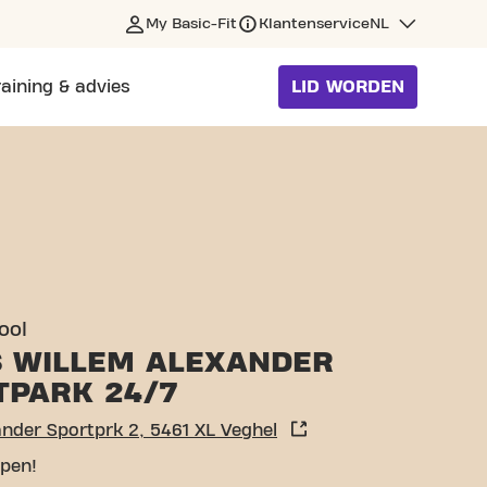
My Basic-Fit
Klantenservice
NL
raining & advies
LID WORDEN
 VEGHEL
ool
S WILLEM ALEXANDER
TPARK 24/7
nder Sportprk 2, 5461 XL Veghel
pen!