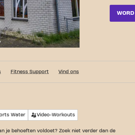
WORD 
c-Fit Veghel Prins Willem Alexander Sportpark 24/7
s
Fitness Support
Vind ons
orts Water
Video-Workouts
an je behoeften voldoet? Zoek niet verder dan de