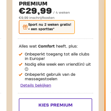
PREMIUM
€29,99
/ 4 weken
€9,99 inschrijfkosten
Sport nu
2 weken gratis
!
+ een sporttas*
Alles wat
Comfort
heeft, plus:
Onbeperkt toegang tot alle clubs
in Europa!
Nodig elke week een vriend(in) uit
Onbeperkt gebruik van de
massagestoelen
Details bekijken
KIES PREMIUM