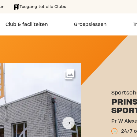
ur
Toegang tot alle Clubs
Club & faciliteiten
Groepslessen
T
 ALEXANDER SPORTPRK 2
Meer
Sportsch
PRIN
SPOR
Pr W Alexa
24/7 o