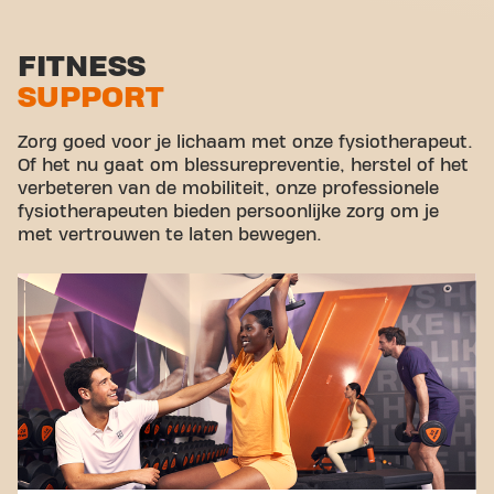
Functional zone
Stretch zone
FITNESS
SUPPORT
Virtual cycling
Rondleiding
Zorg goed voor je lichaam met onze fysiotherapeut.
Of het nu gaat om blessurepreventie, herstel of het
verbeteren van de mobiliteit, onze professionele
fysiotherapeuten bieden persoonlijke zorg om je
met vertrouwen te laten bewegen.