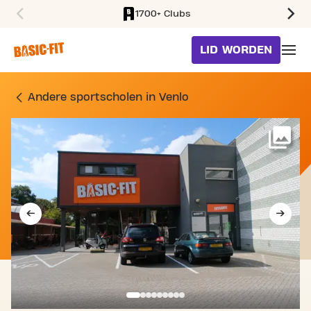
1700+ Clubs
SKIP TO MAIN CONTENT
LID WORDEN
SPORTSCHOOL DRIE DEC
Andere sportscholen in Venlo
Me