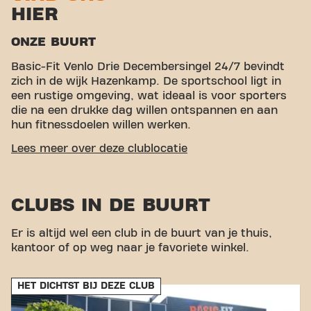
HIER
ONZE BUURT
Basic-Fit Venlo Drie Decembersingel 24/7 bevindt
zich in de wijk Hazenkamp. De sportschool ligt in
een rustige omgeving, wat ideaal is voor sporters
die na een drukke dag willen ontspannen en aan
hun fitnessdoelen willen werken.
GEMAKKELIJKE BEREIKBAARHEID
Lees meer over deze clublocatie
Onze fitness is makkelijk te bereiken! Je kunt via
verschillende vervoersmogelijkheden bij ons komen:
CLUBS IN DE BUURT
Auto:
Er is een eigen parkeerterrein beschikbaar.
Bus:
De dichtstbijzijnde bushaltes zijn NS station
Er is altijd wel een club in de buurt van je thuis,
Blerick en Burgemeester Gommanstraat.
kantoor of op weg naar je favoriete winkel.
Trein:
Het NS Station Blerick ligt op een korte
afstand.
Basic-Fit Venlo Drie Decembersingel 24/7 bevindt
HET DICHTST BIJ DEZE CLUB
zich in de wijk Hazenkamp. De sportschool ligt in