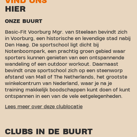
VIND ONS
HIER
ONZE BUURT
Basic-Fit Voorburg Mgr. van Steelaan bevindt zich
in Voorburg, een historische en levendige stad nabij
Den Haag. De sportschool ligt dicht bij
Notenboompark, een prachtig groen gebied waar
sporters kunnen genieten van een ontspannende
wandeling of een outdoor workout. Daarnaast
bevindt onze sportschool zich op een steenworp
afstand van Mall of The Netherlands, het grootste
winkelcentrum van Nederland, waar je na je
training makkelijk boodschappen kunt doen of kunt
ontspannen in een van de vele eetgelegenheden.
GEMAKKELIJKE BEREIKBAARHEID
Lees meer over deze clublocatie
Onze fitness is makkelijk te bereiken! Je kunt via
verschillende vervoersmogelijkheden bij ons komen:
CLUBS IN DE BUURT
Auto:
Er is parkeergelegenheid voor de deur, wat