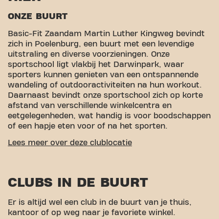
ONZE BUURT
Basic-Fit Zaandam Martin Luther Kingweg bevindt
zich in Poelenburg, een buurt met een levendige
uitstraling en diverse voorzieningen. Onze
sportschool ligt vlakbij het Darwinpark, waar
sporters kunnen genieten van een ontspannende
wandeling of outdooractiviteiten na hun workout.
Daarnaast bevindt onze sportschool zich op korte
afstand van verschillende winkelcentra en
eetgelegenheden, wat handig is voor boodschappen
of een hapje eten voor of na het sporten.
GEMAKKELIJKE BEREIKBAARHEID
Lees meer over deze clublocatie
Onze fitness is makkelijk te bereiken! Je kunt via
verschillende vervoersmogelijkheden bij ons komen:
CLUBS IN DE BUURT
Auto:
Er is parkeergelegenheid direct voor de
club beschikbaar, wat het gemakkelijk maakt
Er is altijd wel een club in de buurt van je thuis,
voor sporters die met de auto komen.
kantoor of op weg naar je favoriete winkel.
Bus:
De dichtstbijzijnde bushalte is