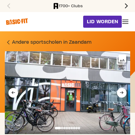
1700+ Clubs
SKIP TO MAIN CONTENT
LID WORDEN
SPORTSCHOOL MARTIN L
Andere sportscholen in Zaandam
Me