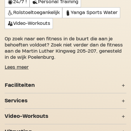
24/7 !
Personal Training
Rolstoeltoegankelijk
Yanga Sports Water
Video-Workouts
Op zoek naar een fitness in de buurt die aan je
behoeften voldoet? Zoek niet verder dan de fitness
aan de Martin Luther Kingweg 205-207, genesteld
in de wijk Poelenburg.
Wij begrijpen hoe belangrijk het is om een
Lees meer
aangename ruimte te hebben om aan je
fitnessdoelen te werken. Met meer dan 935m² aan
Faciliteiten
sportruimte en gecertificeerde trainers zijn we er
om je bij elke stap te ondersteunen. Onze fitness
Lockers
biedt een verscheidenheid aan apparatuur, video-
Services
workouts en personal training. Maar wat ons echt
Kleedkamers
anders maakt, is het groepsgevoel dat we hebben
24/7 !
Video-Workouts
opgebouwd - een plek waar je aanmoediging en
Douches
steun vindt van andere leden. Word vandaag nog lid
Personal Training
Abs & Core
en ontdek waarom Basic-Fit Zaandam Martin
7 Trainingzones