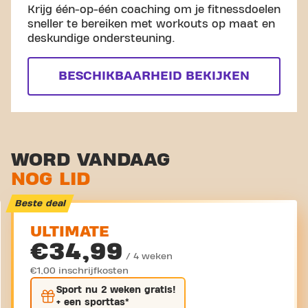
Krijg één-op-één coaching om je fitnessdoelen
sneller te bereiken met workouts op maat en
deskundige ondersteuning.
BESCHIKBAARHEID BEKIJKEN
WORD VANDAAG
NOG LID
Beste deal
ULTIMATE
€34,99
/ 4 weken
€1,00 inschrijfkosten
Sport nu
2 weken gratis
!
+ een sporttas*