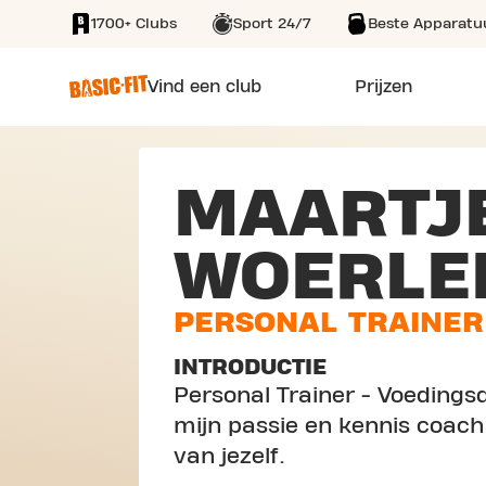
1700+ Clubs
Sport 24/7
Beste Apparatu
SKIP TO MAIN CONTENT
Vind een club
Prijzen
MAARTJ
WOERLE
PERSONAL TRAINER
INTRODUCTIE
Personal Trainer - Voedings
mijn passie en kennis coach 
van jezelf.