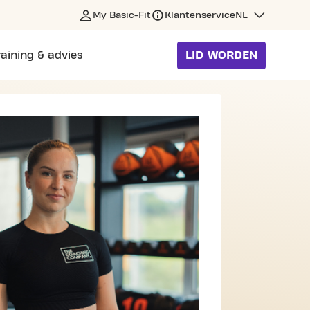
My Basic-Fit
Klantenservice
NL
raining & advies
LID WORDEN