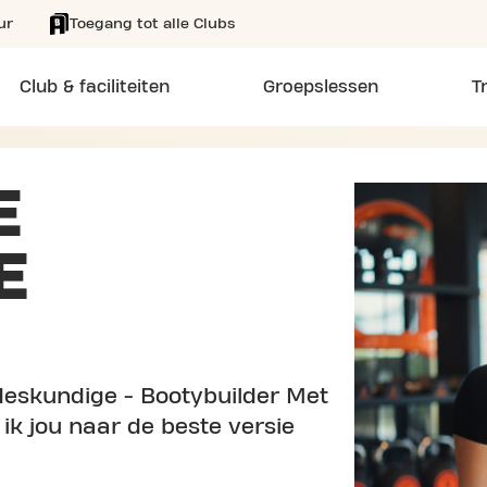
ur
Toegang tot alle Clubs
Club & faciliteiten
Groepslessen
T
E
E
deskundige - Bootybuilder Met
ik jou naar de beste versie