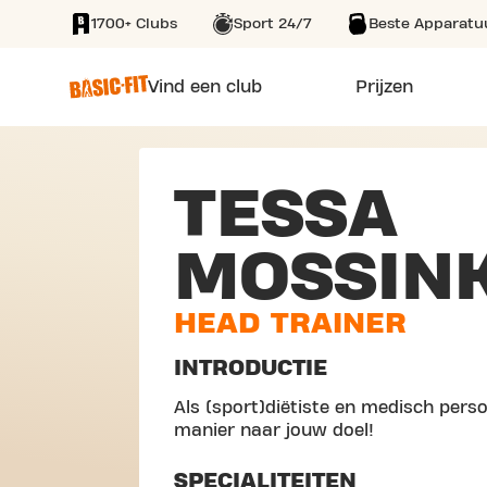
1700+ Clubs
Sport 24/7
Beste Apparatu
SKIP TO MAIN CONTENT
Vind een club
Prijzen
TESSA
MOSSIN
HEAD TRAINER
INTRODUCTIE
Als (sport)diëtiste en medisch perso
manier naar jouw doel!
SPECIALITEITEN