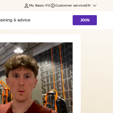
My Basic-Fit
Customer service
EN
raining & advice
JOIN