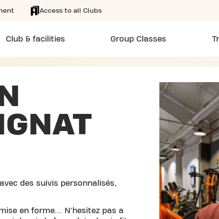
ment
Access to all Clubs
Club & facilities
Group Classes
T
N
IGNAT
avec des suivis personnalisés,
mise en forme... N'hesitez pas a