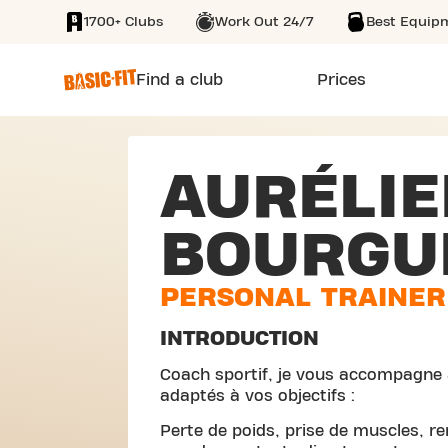
1700+ Clubs
Work Out 24/7
Best Equip
SKIP TO MAIN CONTENT
Find a club
Prices
AURÉLIE
BOURGU
PERSONAL TRAINER
INTRODUCTION
Coach sportif, je vous accompagne 
adaptés à vos objectifs :
Perte de poids, prise de muscles, re