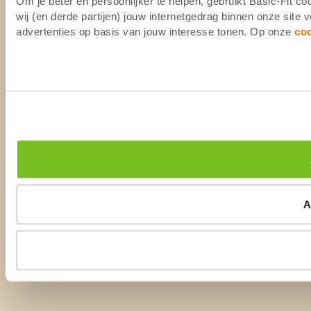
Om je beter en persoonlijker te helpen, gebruikt Basic-Fit 
wij (en derde partijen) jouw internetgedrag binnen onze site
advertenties op basis van jouw interesse tonen. Op onze
co
A