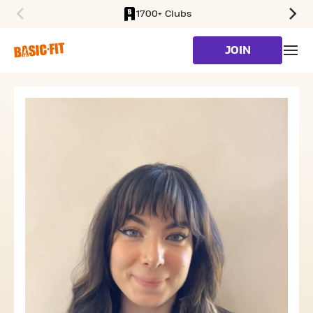
1700+ Clubs
SKIP TO MAIN CONTENT
JOIN