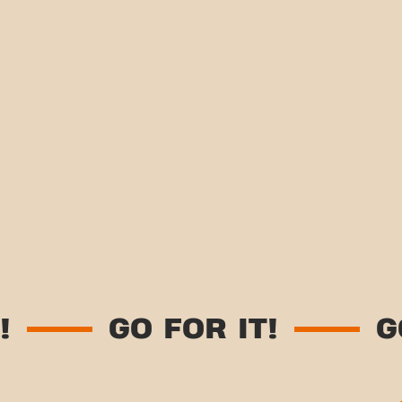
GO FOR IT!
GO F