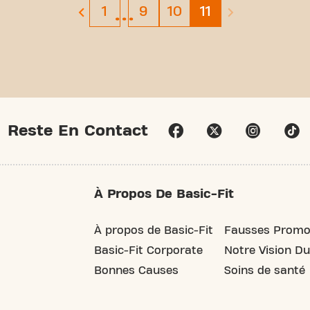
…
Page 1
Page 9
Page 10
Page 11
1
9
10
11
previous page
next page is dis
Reste En Contact
À Propos De Basic-Fit
À propos de Basic-Fit
Fausses Promo
Basic-Fit Corporate
Notre Vision Du
Bonnes Causes
Soins de santé