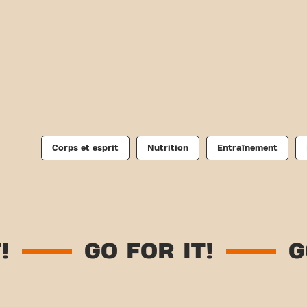
Corps et esprit
Nutrition
Entraînement
GO FOR IT!
GO F