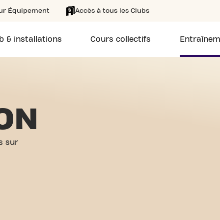
eur Équipement
Accès à tous les Clubs
b & installations
Cours collectifs
Entraînem
ION
s sur