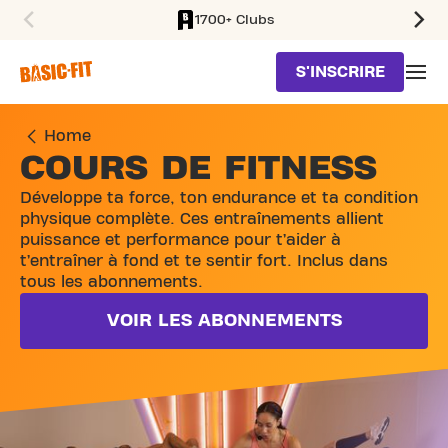
1700+ Clubs
SKIP TO MAIN CONTENT
S'INSCRIRE
Home
COURS DE FITNESS
Développe ta force, ton endurance et ta condition
physique complète. Ces entraînements allient
puissance et performance pour t’aider à
t’entraîner à fond et te sentir fort. Inclus dans
tous les abonnements.
VOIR LES ABONNEMENTS