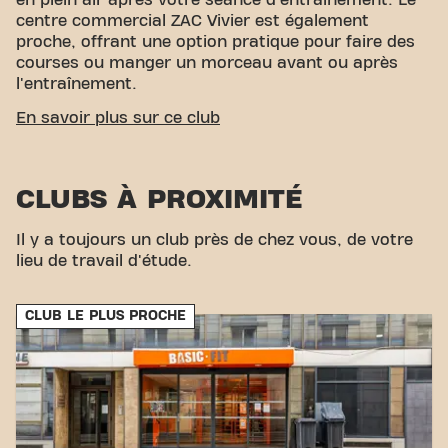
en plein air après votre séance d'entraînement. Le
centre commercial ZAC Vivier est également
proche, offrant une option pratique pour faire des
courses ou manger un morceau avant ou après
l'entraînement.
ACCESSIBILITÉ FACILE
En savoir plus sur ce club
Notre club est facile d'accès ! Vous pouvez nous
rejoindre via différents moyens de transport:
CLUBS À PROXIMITÉ
Parking:
Un parking est disponible à proximité
pour faciliter l'accès en voiture.
Il y a toujours un club près de chez vous, de votre
Un parking/garage à proximité:
LeParking Aria
lieu de travail d'étude.
est également accessible pour ceux qui préfèrent
un stationnement couvert.
Bus:
L'arrêt de bus Stade George Garnier se
CLUB LE PLUS PROCHE
trouve à une courte distance de la salle.
Avec notre emplacement central et nos connexions
de transport accessibles, atteindre vos objectifs de
remise en forme n'a jamais été aussi simple. Venez
au Basic-Fit Allonnes Rue Charles Darwin in
Allonneset faites partie de notre communauté