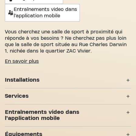
Entraînements video dans
l’application mobile
Vous cherchez une salle de sport à proximité qui
réponde à vos besoins ? Ne cherchez pas plus loin
que la salle de sport située au Rue Charles Darwin
1, nichée dans le quartier ZAC Vivier.
Nous savons à quel point il est important de
En savoir plus
disposer d'un espace confortable pour atteindre
vos objectifs de fitness. Avec plus de 1500m²
Installations
d'espace d'entraînement et des entraîneurs
certifiés, nous sommes là pour vous soutenir à
Casiers
chaque étape. Notre salle de sport offre une grande
Services
variété d'équipements, de séances d'entraînement
Vestiaires
vidéo et entraînement personnel. Mais ce qui nous
24H/24
Entraînements video dans
distingue vraiment, c'est le sens de la communauté
Douches
l’application mobile
que nous avons créé - un endroit où vous trouverez
Accès PMR
l'encouragement et le soutien des autres membres.
7 Zones d'entraînement
Abs & Core
Yanga Sportswater
Rejoignez-nous dès aujourd'hui et découvrez
Équipements