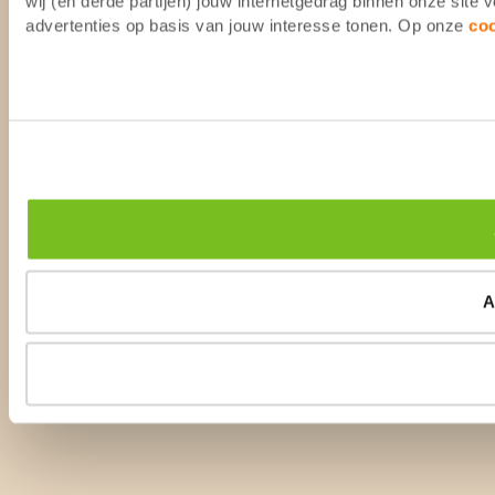
wij (en derde partijen) jouw internetgedrag binnen onze site
advertenties op basis van jouw interesse tonen. Op onze
co
A