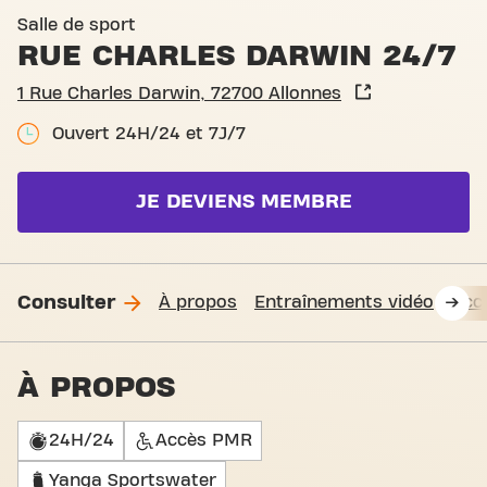
Basic-Fit Allonnes Rue Char
Salle de sport
RUE CHARLES DARWIN 24/7
1 Rue Charles Darwin, 72700 Allonnes
Ouvert 24H/24 et 7J/7
JE DEVIENS MEMBRE
Consulter
À propos
Entraînements vidéo
Accè
À PROPOS
24H/24
Accès PMR
Yanga Sportswater