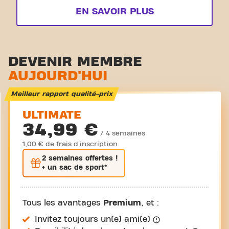
EN SAVOIR PLUS
DEVENIR MEMBRE
AUJOURD'HUI
Meilleur rapport qualité-prix
ULTIMATE
34,99 €
/ 4 semaines
1,00 € de frais d'inscription
2 semaines
offertes !
+ un sac de sport*
Tous les avantages
Premium
, et :
Invitez toujours un(e) ami(e)