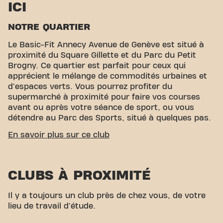
ICI
NOTRE QUARTIER
Le Basic-Fit Annecy Avenue de Genève est situé à
proximité du Square Gillette et du Parc du Petit
Brogny. Ce quartier est parfait pour ceux qui
apprécient le mélange de commodités urbaines et
d'espaces verts. Vous pourrez profiter du
supermarché à proximité pour faire vos courses
avant ou après votre séance de sport, ou vous
détendre au Parc des Sports, situé à quelques pas.
ACCESSIBILITÉ FACILE
En savoir plus sur ce club
Notre club est facile d'accès ! Vous pouvez nous
rejoindre via différents moyens de transport:
CLUBS À PROXIMITÉ
Parking:
DesParkings à proximité sont
disponibles, notammentUn parking couvert au
Il y a toujours un club près de chez vous, de votre
centre commercial Carrefour.
lieu de travail d'étude.
Bus:
L'arrêt de bus le plus proche est Arrêt
Colombière.