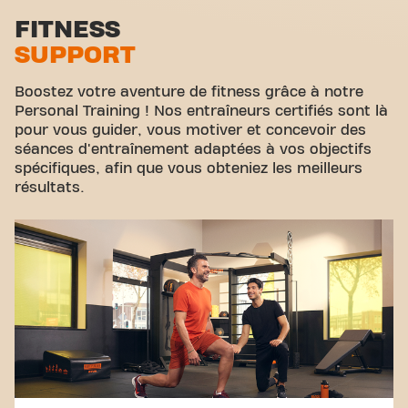
l'endroit où le fitness et la communauté se
Zone d'étirement
FITNESS
rejoignent.
SUPPORT
Cyclisme virtuel
Visite guidée
Boostez votre aventure de fitness grâce à notre
Personal Training ! Nos entraîneurs certifiés sont là
pour vous guider, vous motiver et concevoir des
séances d'entraînement adaptées à vos objectifs
spécifiques, afin que vous obteniez les meilleurs
résultats.