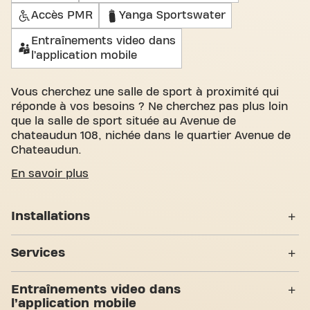
Accès PMR
Yanga Sportswater
Entraînements video dans
l’application mobile
Vous cherchez une salle de sport à proximité qui
réponde à vos besoins ? Ne cherchez pas plus loin
que la salle de sport située au Avenue de
chateaudun 108, nichée dans le quartier Avenue de
Chateaudun.
Nous savons à quel point il est important de
En savoir plus
disposer d'un espace confortable pour atteindre
vos objectifs de fitness. Avec plus de 1269m²
Installations
d'espace d'entraînement et des entraîneurs
certifiés, nous sommes là pour vous soutenir à
Casiers
chaque étape. Notre salle de sport offre une grande
Services
variété d'équipements et de séances
Vestiaires
d'entraînement vidéo. Mais ce qui nous distingue
24H/24
Entraînements video dans
vraiment, c'est le sens de la communauté que nous
Douches
l’application mobile
avons créé - un endroit où vous trouverez
Entraînement Personnel