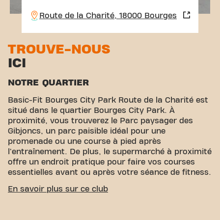
Route de la Charité, 18000 Bourges
TROUVE-NOUS
ICI
NOTRE QUARTIER
Basic-Fit Bourges City Park Route de la Charité est
situé dans le quartier Bourges City Park. À
proximité, vous trouverez le Parc paysager des
Gibjoncs, un parc paisible idéal pour une
promenade ou une course à pied après
l'entraînement. De plus, le supermarché à proximité
offre un endroit pratique pour faire vos courses
essentielles avant ou après votre séance de fitness.
ACCESSIBILITÉ FACILE
En savoir plus sur ce club
Notre club est facile d'accès ! Vous pouvez nous
rejoindre via différents moyens de transport: