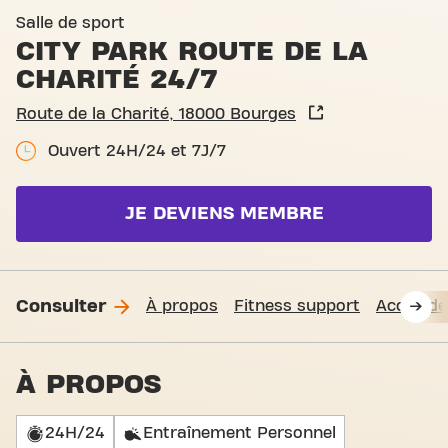
Basic-Fit Bourges City Park
Salle de sport
CITY PARK ROUTE DE LA
CHARITÉ 24/7
Route de la Charité, 18000 Bourges
Ouvert 24H/24 et 7J/7
JE DEVIENS MEMBRE
Consulter
À propos
Fitness support
Accès de
À PROPOS
24H/24
Entraînement Personnel