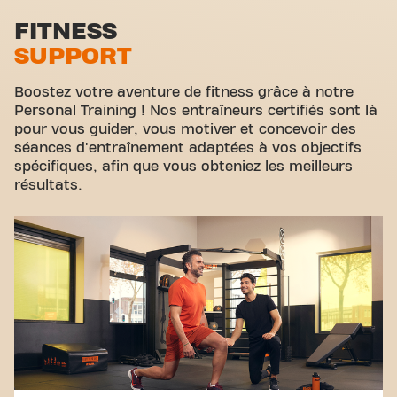
l'endroit où le fitness et la communauté se
Zone d'étirement
FITNESS
rejoignent.
SUPPORT
Cyclisme virtuel
Visite guidée
Boostez votre aventure de fitness grâce à notre
Personal Training ! Nos entraîneurs certifiés sont là
pour vous guider, vous motiver et concevoir des
séances d'entraînement adaptées à vos objectifs
spécifiques, afin que vous obteniez les meilleurs
résultats.