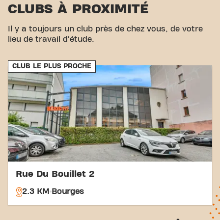
CLUBS À PROXIMITÉ
Parking:
Un parking est disponible à proximité.
Bus:
Les arrêts de bus Faraday et Fourchette
Il y a toujours un club près de chez vous, de votre
sont idéalement situés.
lieu de travail d'étude.
Train:
Gare de Bourges est la gare la plus proche.
Avec notre emplacement central et nos connexions
de transport accessibles, atteindre vos objectifs de
CLUB LE PLUS PROCHE
remise en forme n'a jamais été aussi simple. Venez
au Basic-Fit Bourges City Park Route de la Charité
in Bourgeset faites partie de notre communauté
fitness.
Rue Du Bouillet 2
2.3 KM
Bourges