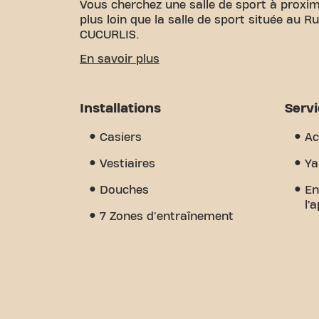
Vous cherchez une salle de sport à proxim
plus loin que la salle de sport située au 
CUCURLIS.
Nous savons à quel point il est important
En savoir plus
vos objectifs de fitness. Avec plus de 16
certifiés, nous sommes là pour vous soute
grande variété d'équipements et de séanc
Installations
Serv
distingue vraiment, c'est le sens de la 
vous trouverez l'encouragement et le sou
Casiers
Ac
aujourd'hui et découvrez pourquoi Basic-
simple salle de sport - c'est l'endroit où 
Vestiaires
Ya
Douches
En
l’
7 Zones d'entraînement