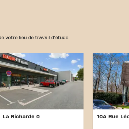
Notre club est facile d'accè
rejoindre via différents moy
Parking:
Un parking est d
notamment auParking Ne
Bus:
Les arrêts de bus ""A
quelques minutes à pied,
e votre lieu de travail d'étude.
en commun.
Gare:
La Gare SNCF de C
Joffre est à une distance
voyagent enTrain.
Avec notre emplacement cen
transport accessibles, attei
remise en forme n'a jamais 
Basic-Fit Carcassonne rue 
Carcassonneet faites part
fitness.
La Richarde 0
10A Rue Lé