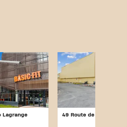
s ! Vous pouvez nous
ens de transport:
isponible à proximité,
tto.
libert"" sont situés à
 assurant un en transport
arcassonne Maréchal
 pratique pour ceux qui
tral et nos connexions de
ndre vos objectifs de
été aussi simple. Venez au
Pierre Campas in
ie de notre communauté
o Lagrange
49 Route de Toulouse