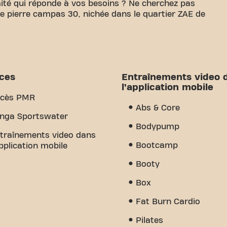
ité qui réponde à vos besoins ? Ne cherchez pas
Rue pierre campas 30, nichée dans le quartier ZAE de
 de disposer d'un espace confortable pour atteindre
20m² d'espace d'entraînement et des entraîneurs
nir à chaque étape. Notre salle de sport offre une
es d'entraînement vidéo. Mais ce qui nous
ices
Entraînements video 
communauté que nous avons créé - un endroit où
l’application mobile
tien des autres membres. Rejoignez-nous dès
cès PMR
Fit Carcassonne rue Pierre Campas est plus qu'une
Abs & Core
le fitness et la communauté se rejoignent.
nga Sportswater
Bodypump
traînements video dans
Bootcamp
application mobile
Booty
Box
Fat Burn Cardio
Pilates