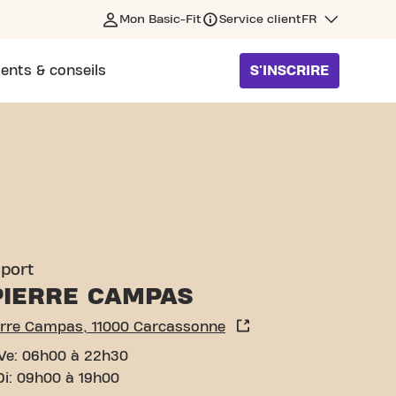
Mon Basic-Fit
Service client
FR
ents & conseils
S'INSCRIRE
RCASSONNE
sport
PIERRE CAMPAS
erre Campas, 11000 Carcassonne
Ve: 06h00 à 22h30
Di: 09h00 à 19h00