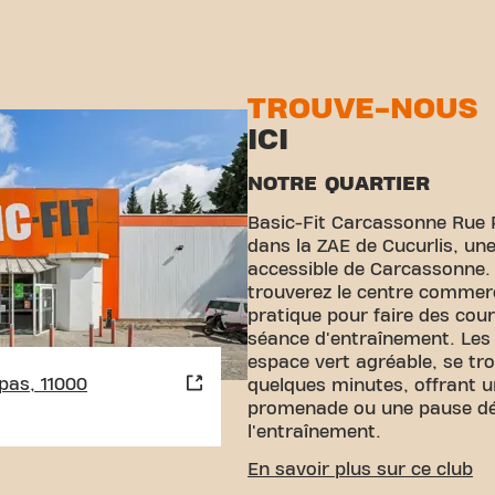
TROUVE-NOUS
ICI
NOTRE QUARTIER
Basic-Fit Carcassonne Rue 
dans la ZAE de Cucurlis, un
accessible de Carcassonne. 
trouverez le centre commerci
pratique pour faire des cou
séance d'entraînement. Les J
espace vert agréable, se tr
pas, 11000
quelques minutes, offrant 
promenade ou une pause dé
l'entraînement.
ACCESSIBILITÉ FACILE
En savoir plus sur ce club