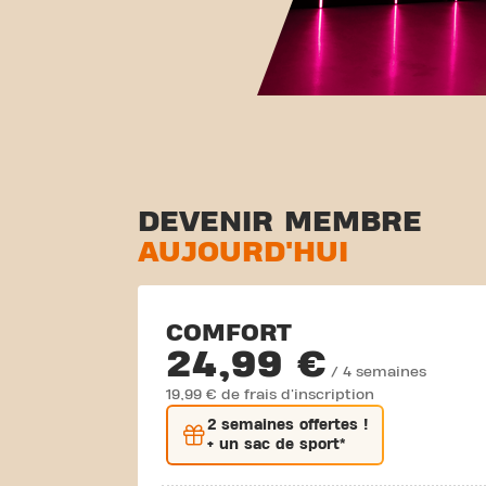
DEVENIR MEMBRE
AUJOURD'HUI
COMFORT
24,99 €
/ 4 semaines
19,99 € de frais d'inscription
2 semaines
offertes !
+ un sac de sport*