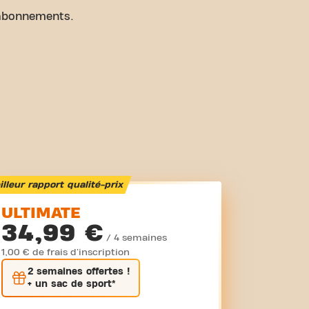
abonnements.
lleur rapport qualité-prix
ULTIMATE
34,99 €
/ 4 semaines
1,00 € de frais d'inscription
2 semaines
offertes !
+ un sac de sport*