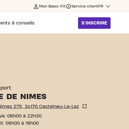
Mon Basic-Fit
Service client
FR
ents & conseils
S'INSCRIRE
LNAU-LE-LEZ
sport
E DE NIMES
Nimes 275, 34170 Castelnau-Le-Lez
Ve: 06h00 à 22h30
Di: 09h00 à 19h00