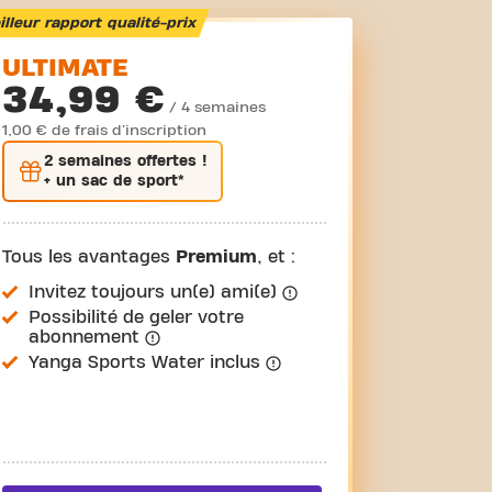
lleur rapport qualité-prix
ULTIMATE
34,99 €
/ 4 semaines
1,00 € de frais d'inscription
2 semaines
offertes !
+ un sac de sport*
Tous les avantages
Premium
, et :
Invitez toujours un(e) ami(e)
Possibilité de geler votre
abonnement
Yanga Sports Water inclus