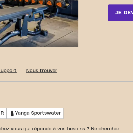
JE DE
c-Fit Castelnau-Le-Lez Route de Nimes
support
Nous trouver
MR
Yanga Sportswater
 chez vous qui réponde à vos besoins ? Ne cherchez