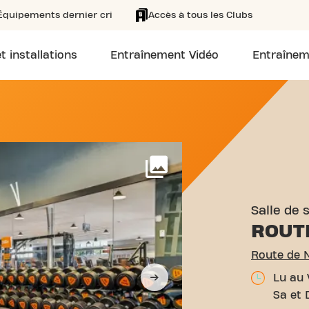
Équipements dernier cri
Accès à tous les Clubs
t installations
Entraînement Vidéo
Entraînem
UTE DE NIMES 275 CASTE
Voir plus
Salle de 
ROUT
Route de 
Lu au 
Sa et 