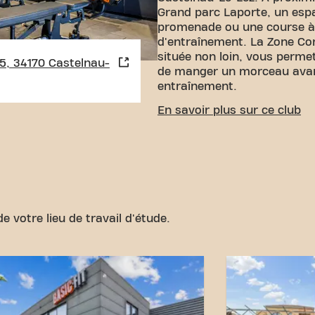
Grand parc Laporte, un espa
promenade ou une course à 
d'entraînement. La Zone C
située non loin, vous perme
5, 34170 Castelnau-
de manger un morceau avan
entraînement.
ACCESSIBILITÉ FACILE
En savoir plus sur ce club
Notre club est facile d'accè
rejoindre via différents moy
Parking:
LeParking Notre
disponible à proximité.
Bus:
Les arrêts de bus "
Sablassou"" sont à quelq
e votre lieu de travail d'étude.
Tram:
La station deTram
Sablassou"" se trouve ég
Gare:
La Gare Saint-Roch 
accessible pour ceux qui 
Avec notre emplacement cen
transport accessibles, attei