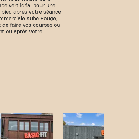
ce vert idéal pour une
pied après votre séance
ommerciale Aube Rouge,
t de faire vos courses ou
t ou après votre
s ! Vous pouvez nous
ens de transport:
 Dame de Sablassou est
"Notre Dame de
ues minutes de marche.
 ""Notre Dame de
alement à proximité.
de Montpellier est
voyagent enTrain.
tral et nos connexions de
ndre vos objectifs de