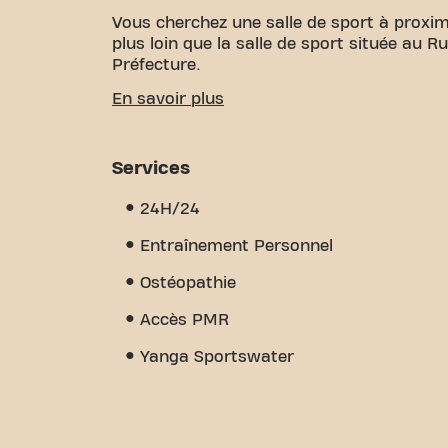
Vous cherchez une salle de sport à proxim
plus loin que la salle de sport située au 
Préfecture.
Nous savons à quel point il est important
En savoir plus
vos objectifs de fitness. Avec plus de 17
certifiés, nous sommes là pour vous soute
grande variété d'équipements, de séances
Services
personnel,Partenaires bien-être. Mais ce q
communauté que nous avons créé - un end
24H/24
soutien des autres membres. Rejoignez-no
Fit Cergy Rue des Chênes Pourpres est plus
Entraînement Personnel
fitness et la communauté se rejoignent.
Ostéopathie
Accès PMR
Yanga Sportswater