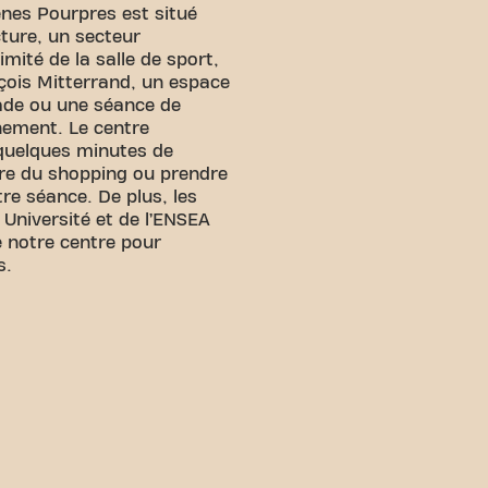
nes Pourpres est situé
cture, un secteur
mité de la salle de sport,
çois Mitterrand, un espace
ade ou une séance de
înement. Le centre
quelques minutes de
ire du shopping ou prendre
re séance. De plus, les
 Université et de l’ENSEA
e notre centre pour
s.
s ! Vous pouvez nous
ens de transport:
isponible à proximité pour
e.
Les Marjoberts"" sont à
che.