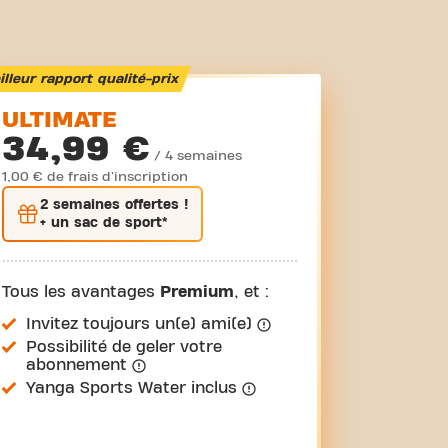
lleur rapport qualité-prix
ULTIMATE
34,99 €
/ 4 semaines
1,00 € de frais d'inscription
2 semaines
offertes !
+ un sac de sport*
Tous les avantages
Premium
, et :
Invitez toujours un(e) ami(e)
Possibilité de geler votre
abonnement
Yanga Sports Water inclus