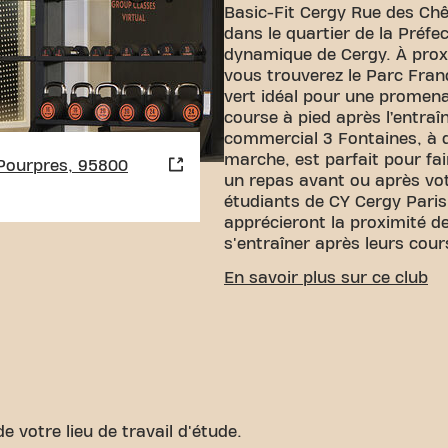
Basic-Fit Cergy Rue des Chê
dans le quartier de la Préfe
dynamique de Cergy. À proxi
vous trouverez le Parc Fran
vert idéal pour une promen
course à pied après l’entra
commercial 3 Fontaines, à 
marche, est parfait pour fa
Pourpres, 95800
un repas avant ou après vot
étudiants de CY Cergy Paris
apprécieront la proximité d
s'entraîner après leurs cour
ACCESSIBILITÉ FACILE
En savoir plus sur ce club
Notre club est facile d'accè
rejoindre via différents moy
Parking:
Un parking est d
un stationnement pratiqu
Bus:
Les arrêts de bus ""
quelques minutes de mar
e votre lieu de travail d'étude.