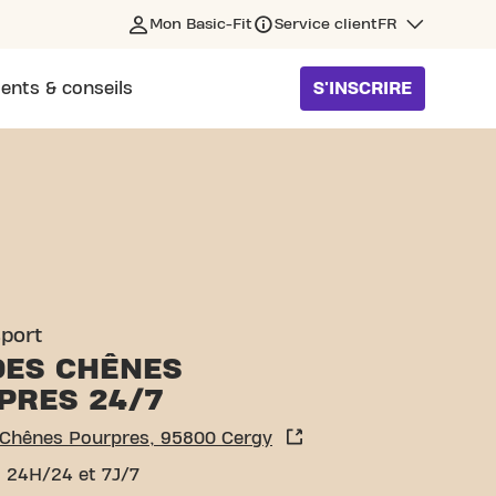
Mon Basic-Fit
Service client
FR
ents & conseils
S'INSCRIRE
S CERGY
sport
DES CHÊNES
PRES 24/7
 Chênes Pourpres, 95800 Cergy
 24H/24 et 7J/7