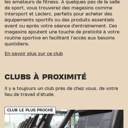
les amateurs de fitness. À quelques pas de la salle
de sport, vous trouverez des magasins comme
Intersport et Leclerc, parfaits pour acheter des
équipements sportifs ou des produits essentiels
avant ou après votre séance d’entraînement. Ces
magasins ajoutent une touche de praticité à votre
routine sportive en facilitant l'accès aux besoins
quotidiens.
ACCESSIBILITÉ FACILE
En savoir plus sur ce club
Notre centre de fitness est facilement accessible !
Vous pouvez nous rejoindre par divers moyens de
CLUBS À PROXIMITÉ
transport :
Parking :
Un parking est disponible au Parking
Il y a toujours un club près de chez vous, de votre
Basic Fit.
lieu de travail d'étude.
Train :
La gare de Chambly est à proximité,
facilitant l'accès pour ceux venant d'autres
zones.
CLUB LE PLUS PROCHE
Avec notre emplacement pratique et nos options de
transport accessibles, atteindre vos objectifs de
fitness n'a jamais été aussi simple. Venez au Basic-