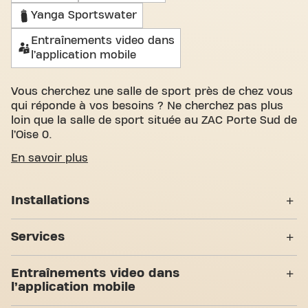
Yanga Sportswater
Entraînements video dans
l’application mobile
Vous cherchez une salle de sport près de chez vous
qui réponde à vos besoins ? Ne cherchez pas plus
loin que la salle de sport située au ZAC Porte Sud de
l’Oise 0.
Nous comprenons à quel point il est important de
En savoir plus
disposer d'un espace confortable pour atteindre
vos objectifs de fitness. Avec des salles
Installations
d'entraînement spacieuses et accueillantes et des
entraîneurs certifiés, nous sommes là pour vous
Casiers
aider à chaque étape. Notre salle de sport offre une
Services
grande variété d'équipements, de séances
Vestiaires
d'entraînement vidéo, entraînement
24H/24
Entraînements video dans
personnel,Ouvert 24/7. Mais ce qui nous distingue
Douches
l’application mobile
vraiment, c'est le sens de la communauté que nous
Accès PMR
avons créé - un endroit où vous trouverez
7 Zones d'entraînement