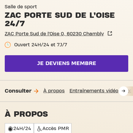
Basic-Fit Chambly ZAC Porte
Salle de sport
ZAC PORTE SUD DE L’OISE
24/7
ZAC Porte Sud de l’Oise 0, 60230 Chambly
Ouvert 24H/24 et 7J/7
JE DEVIENS MEMBRE
Consulter
À propos
Entraînements vidéo
Accè
À PROPOS
24H/24
Accès PMR