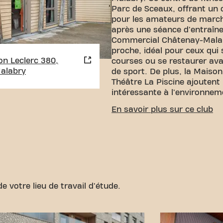
Parc de Sceaux, offrant un 
pour les amateurs de march
après une séance d'entraîn
Commercial Châtenay-Malab
proche, idéal pour ceux qui 
on Leclerc 380,
courses ou se restaurer ava
alabry
de sport. De plus, la Maiso
Théâtre La Piscine ajoutent
intéressante à l'environnem
ACCESSIBILITÉ FACILE
En savoir plus sur ce club
Notre club est facile d'accè
rejoindre via différents moy
Parking:
Un parking est d
Commercial Châtenay-Ma
Bus:
Les arrêts de bus le
Châtenay-Malabry – Mair
e votre lieu de travail d'étude.
Place François Simiand.
Tram:
L'arrêt deTram Mal
Avec notre emplacement cen