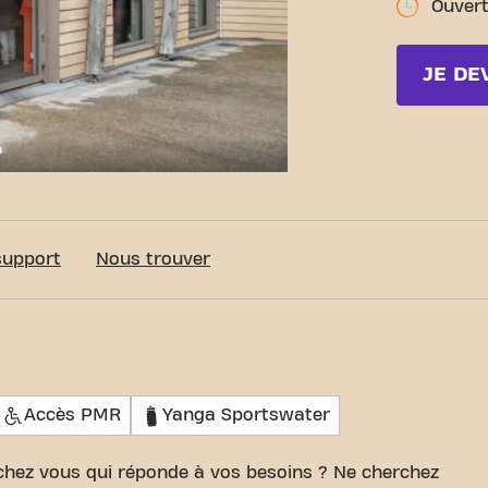
Ouvert
JE DE
c-Fit Chatenay-Malabry Avenue Division Leclerc 24/7
support
Nous trouver
Accès PMR
Yanga Sportswater
 chez vous qui réponde à vos besoins ? Ne cherchez