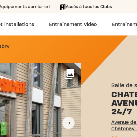
Équipements dernier cri
Accès à tous les Clubs
t installations
Entraînement Vidéo
Entraînem
VENUE DE LA DIVISION LE
abry
Voir plus
Salle de 
CHAT
AVENU
24/7
Avenue de 
Châtenay-