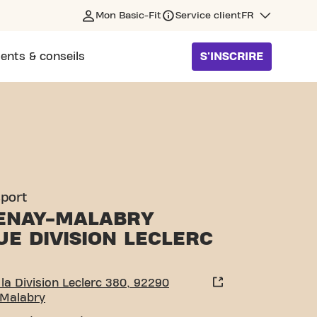
Mon Basic-Fit
Service client
FR
ents & conseils
S'INSCRIRE
CLERC 380 CHÂTENAY-MALA
sport
ENAY-MALABRY
E DIVISION LECLERC
la Division Leclerc 380, 92290
Malabry