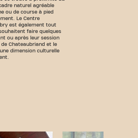
cadre naturel agréable
e ou de course à pied
ement. Le Centre
ry est également tout
souhaitent faire quelques
nt ou après leur session
n de Chateaubriand et le
 une dimension culturelle
ent.
s ! Vous pouvez nous
ens de transport:
isponible au Centre
labry.
s plus proches sont
ie et Châtenay-Malabry –
abry est à proximité.
tral et nos connexions de