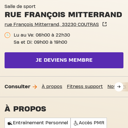
Basic-Fit Coutras rue Franç
Salle de sport
RUE FRANÇOIS MITTERRAND
rue François Mitterrand, 33230 COUTRAS
Lu au Ve: 06h00 à 22h30
Sa et Di: 09h00 à 19h00
JE DEVIENS MEMBRE
Consulter
À propos
Fitness support
Nous tro
À PROPOS
Entraînement Personnel
Accès PMR