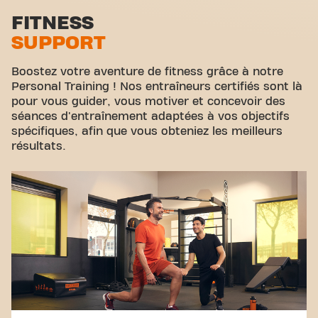
simple salle de sport - c'est l'endroit où le fitness et
Zone d'étirement
FITNESS
la communauté se rejoignent.
SUPPORT
Cyclisme virtuel
Visite guidée
Boostez votre aventure de fitness grâce à notre
Personal Training ! Nos entraîneurs certifiés sont là
pour vous guider, vous motiver et concevoir des
séances d'entraînement adaptées à vos objectifs
spécifiques, afin que vous obteniez les meilleurs
résultats.