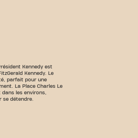
Président Kennedy est
FitzGerald Kennedy. Le
é, parfait pour une
ment. La Place Charles Le
 dans les environs,
r se détendre.
s ! Vous pouvez nous
ens de transport:
isponible à proximité.