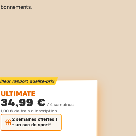
abonnements.
lleur rapport qualité-prix
ULTIMATE
34,99 €
/ 4 semaines
1,00 € de frais d'inscription
2 semaines
offertes !
+ un sac de sport*