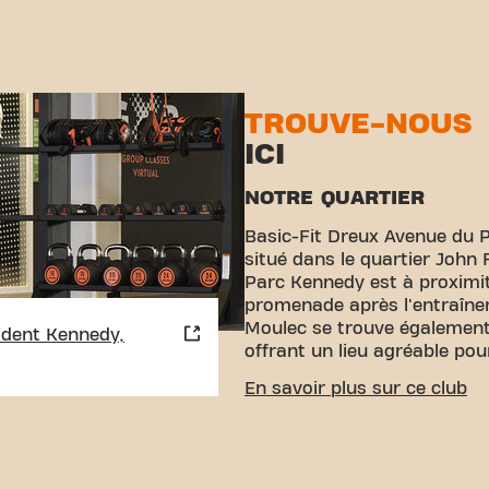
TROUVE-NOUS
ICI
NOTRE QUARTIER
Basic-Fit Dreux Avenue du 
situé dans le quartier John 
Parc Kennedy est à proximit
promenade après l'entraîne
Moulec se trouve également
ident Kennedy,
offrant un lieu agréable pou
ACCESSIBILITÉ FACILE
En savoir plus sur ce club
Notre club est facile d'accè
rejoindre via différents moy
Parking:
Un parking est d