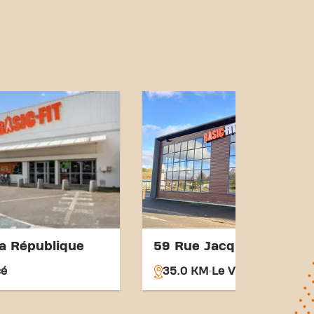
pital et Kennedy sont à
st ment accessible pour
tral et nos connexions de
ndre vos objectifs de
été aussi simple. Venez au
president KennedyDreuxet
unauté fitness.
la République
59 Rue Jacqueline Aurio
cé
35.0 KM
Le Vieil-Évreux