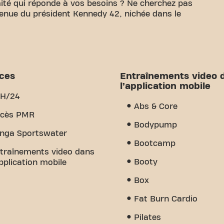
ité qui réponde à vos besoins ? Ne cherchez pas
Avenue du président Kennedy 42, nichée dans le
 de disposer d'un espace confortable pour atteindre
24m² d'espace d'entraînement et des entraîneurs
nir à chaque étape. Notre salle de sport offre une
 d'entraînement vidéo et entraînement personnel.
ices
Entraînements video 
st le sens de la communauté que nous avons créé -
l’application mobile
ment et le soutien des autres membres. Rejoignez-
H/24
oi Basic-Fit Dreux avenue du president Kennedy
Abs & Core
st l'endroit où le fitness et la communauté se
cès PMR
Bodypump
nga Sportswater
Bootcamp
traînements video dans
Booty
application mobile
Box
Fat Burn Cardio
Pilates