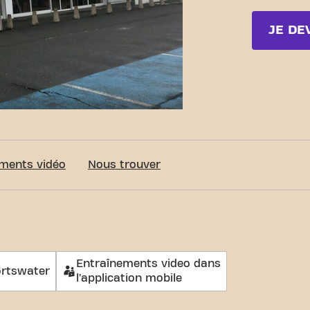
JE DE
ée Avenue du President Kennedy Dreux
ments vidéo
Nous trouver
Entraînements video dans
rtswater
l’application mobile