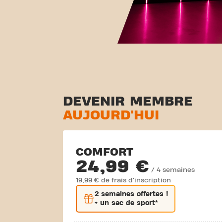
DEVENIR MEMBRE
AUJOURD'HUI
COMFORT
24,99 €
/ 4 semaines
19,99 € de frais d'inscription
2 semaines
offertes !
+ un sac de sport*