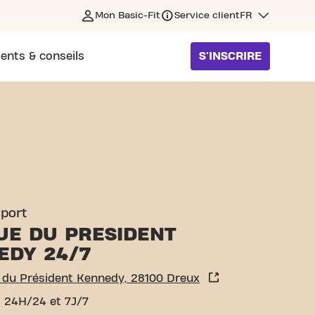
Mon Basic-Fit
Service client
FR
ents & conseils
S'INSCRIRE
KENNEDY DREUX
sport
UE DU PRESIDENT
EDY 24/7
 du Président Kennedy, 28100 Dreux
 24H/24 et 7J/7