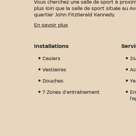
Vous cherchez une salle de sport à proxim
plus loin que la salle de sport située au 
quartier John FitzGerald Kennedy.
Nous savons à quel point il est important
En savoir plus
vos objectifs de fitness. Avec plus de 17
certifiés, nous sommes là pour vous soute
grande variété d'équipements, de séances
Installations
Serv
Mais ce qui nous distingue vraiment, c'e
un endroit où vous trouverez l'encourage
Casiers
24
nous dès aujourd'hui et découvrez pourqu
est plus qu'une simple salle de sport - c'e
Vestiaires
Ac
rejoignent.
Douches
Ya
7 Zones d'entraînement
En
l’