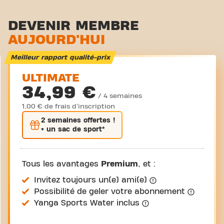
Zone functionelle
Zone d'étirement
DEVENIR MEMBRE
AUJOURD'HUI
Cyclisme virtuel
Visite guidée
Meilleur rapport qualité-prix
ULTIMATE
34,99 €
/ 4 semaines
1,00 € de frais d'inscription
2 semaines
offertes !
+ un sac de sport*
Tous les avantages
Premium
, et :
Invitez toujours un(e) ami(e)
Possibilité de geler votre abonnement
Yanga Sports Water inclus