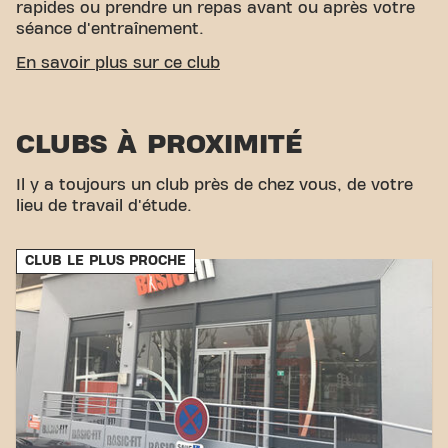
rapides ou prendre un repas avant ou après votre
séance d'entraînement.
ACCESSIBILITÉ FACILE
En savoir plus sur ce club
Notre club est d'accès. Un parking est disponible à
proximité pour faciliter l'accès en voiture.
CLUBS À PROXIMITÉ
Avec notre emplacement central et nos connexions
de transport accessibles, atteindre vos objectifs de
Il y a toujours un club près de chez vous, de votre
remise en forme n'a jamais été aussi simple. Venez
lieu de travail d'étude.
au Basic-Fit Givors Zone commerciale
CarrefourGivorset faites partie de notre
communauté fitness.
CLUB LE PLUS PROCHE