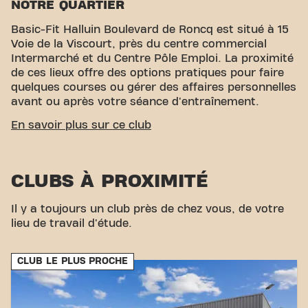
NOTRE QUARTIER
Basic-Fit Halluin Boulevard de Roncq est situé à 15
Voie de la Viscourt, près du centre commercial
Intermarché et du Centre Pôle Emploi. La proximité
de ces lieux offre des options pratiques pour faire
quelques courses ou gérer des affaires personnelles
avant ou après votre séance d'entraînement.
ACCESSIBILITÉ FACILE
En savoir plus sur ce club
Notre club est facile d'accès ! Vous pouvez nous
rejoindre via différents moyens de transport:
CLUBS À PROXIMITÉ
Parking:
Un parking gratuit est disponible pour
nos membres, facilitant votre venue en voiture.
Il y a toujours un club près de chez vous, de votre
Bus:
L'arrêt de bus ""Bellefontaine"" est situé à
lieu de travail d'étude.
seulement 190 mètres, ce qui offre une option
pratique pour ceux qui préfèrent les transports
en commun.
CLUB LE PLUS PROCHE
Avec notre emplacement central et nos connexions
de transport accessibles, atteindre vos objectifs de
remise en forme n'a jamais été aussi simple. Venez