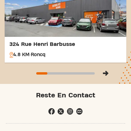
au Basic-Fit Halluin Boulevard de RoncqHalluinet
faites partie de notre communauté fitness.
324 Rue Henri Barbusse
4.8 KM
Roncq
Reste En Contact