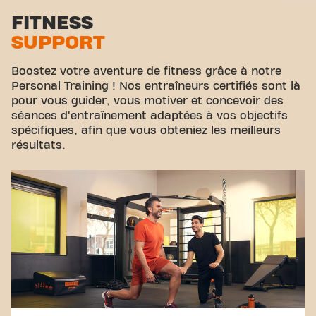
communauté se rejoignent.
Zone d'étirement
FITNESS
SUPPORT
Cyclisme virtuel
Visite guidée
Boostez votre aventure de fitness grâce à notre
Personal Training ! Nos entraîneurs certifiés sont là
pour vous guider, vous motiver et concevoir des
séances d'entraînement adaptées à vos objectifs
spécifiques, afin que vous obteniez les meilleurs
résultats.