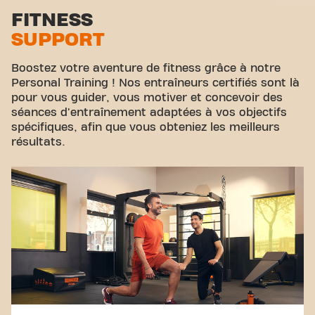
sport - c'est l'endroit où le fitness et la
Zone d'étirement
FITNESS
communauté se rejoignent.
SUPPORT
Cyclisme virtuel
Visite guidée
Boostez votre aventure de fitness grâce à notre
Personal Training ! Nos entraîneurs certifiés sont là
pour vous guider, vous motiver et concevoir des
séances d'entraînement adaptées à vos objectifs
spécifiques, afin que vous obteniez les meilleurs
résultats.