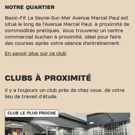
NOTRE QUARTIER
Basic-Fit La Seyne-Sur-Mer Avenue Marcel Paul est
situé le long de l’Avenue Marcel Paul, à proximité de
commodités pratiques. Vous trouverez un centre
commercial Auchan à proximité, idéal pour faire
des courses après votre séance d’entraînement.
ACCESSIBILITÉ FACILE
En savoir plus sur ce club
Notre centre de fitness est facilement accessible !
Un parking est disponible directement au club. Avec
CLUBS À PROXIMITÉ
nos options de stationnement pratiques, atteindre
vos objectifs de fitness au Basic-Fit La Seyne-Sur-
Mer n’a jamais été aussi simple. Rejoignez-nous dès
Il y a toujours un club près de chez vous, de votre
aujourd’hui !
lieu de travail d'étude.
CLUB LE PLUS PROCHE