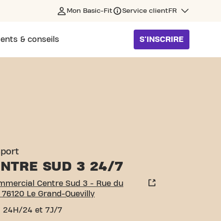
Mon Basic-Fit
Service client
FR
ents & conseils
S'INSCRIRE
 SUD 3 - RUE DU BOIS CA
sport
NTRE SUD 3 24/7
mmercial Centre Sud 3 - Rue du
 76120 Le Grand-Quevilly
 24H/24 et 7J/7