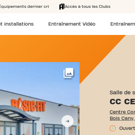
Équipements dernier cri
Accès à tous les Clubs
t installations
Entraînement Vidéo
Entraînem
ENTRE COMMERCIAL CENTRE
Voir plus
Salle de 
CC CE
Centre Co
Bois Cany,
Ouvert