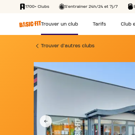
1700+ Clubs
S'entraîner 24h/24 et 7j/7
SKIP TO MAIN CONTENT
Trouver un club
Tarifs
Club e
SALLE DE SPORT C
Trouver d'autres clubs