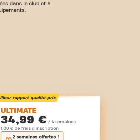
ées dans le club et à
quipements.
lleur rapport qualité-prix
ULTIMATE
34,99 €
/ 4 semaines
1,00 € de frais d'inscription
2 semaines
offertes !