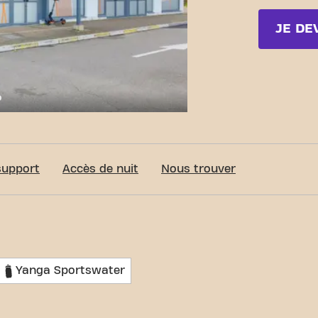
JE DE
c-Fit Le Grand-Quevilly CC Centre Sud 3 24/7
support
Accès de nuit
Nous trouver
Yanga Sportswater