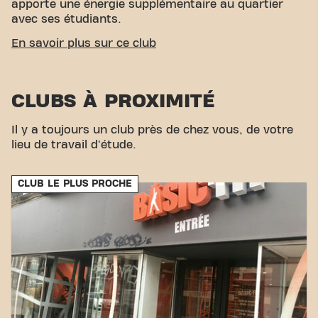
apporte une énergie supplémentaire au quartier
avec ses étudiants.
ACCESSIBILITÉ FACILE
En savoir plus sur ce club
Notre centre de fitness est facile d'accès ! Vous
pouvez nous rejoindre par divers moyens de
CLUBS À PROXIMITÉ
transport :
Parking :
Payant (Place du Marché de
Il y a toujours un club près de chez vous, de votre
Wazemmes, sauf Mardi/Jeudi/Dimanche).
lieu de travail d'étude.
Parking/garage :
Parking du Carrefour Market
Lille Gambetta.
Métro :
Arrêt de métro Ligne 1 Jaune
CLUB LE PLUS PROCHE
""Gambetta"" et ""Wazemmes"".
Avec notre emplacement central et nos connexions
de transport accessibles, atteindre vos objectifs de
fitness n'a jamais été aussi simple. Venez au Basic-
Fit Lille Wazemmes Rue des Sarrazins et faites
partie de notre communauté fitness.