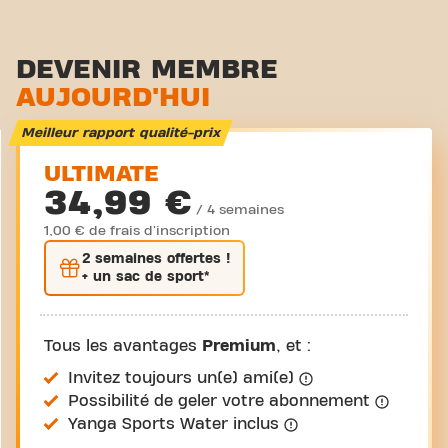
rejoignent.
Zone functionelle
Zone d'étirement
DEVENIR MEMBRE
AUJOURD'HUI
Cyclisme virtuel
Visite guidée
Meilleur rapport qualité-prix
ULTIMATE
34,99 €
/ 4 semaines
1,00 € de frais d'inscription
2 semaines
offertes !
+ un sac de sport*
Tous les avantages
Premium
, et :
Invitez toujours un(e) ami(e)
Possibilité de geler votre abonnement
Yanga Sports Water inclus