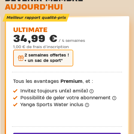
AUJOURD'HUI
Cyclisme virtuel
Visite guidée
Meilleur rapport qualité-prix
ULTIMATE
34,99 €
/ 4 semaines
1,00 € de frais d'inscription
2 semaines
offertes !
+ un sac de sport*
Tous les avantages
Premium
, et :
Invitez toujours un(e) ami(e)
Possibilité de geler votre abonnement
Yanga Sports Water inclus