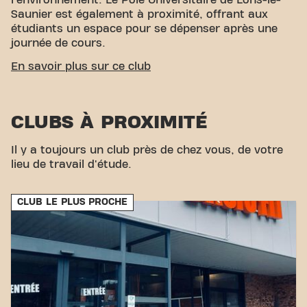
l'environnement. Le Pôle Universitaire de Lons-le-
Saunier est également à proximité, offrant aux
étudiants un espace pour se dépenser après une
journée de cours.
ACCESSIBILITÉ FACILE
En savoir plus sur ce club
Notre centre de fitness est facile d'accès ! Vous
pouvez nous rejoindre par divers moyens de
CLUBS À PROXIMITÉ
transport :
Parking :
Un parking est disponible à proximité
Il y a toujours un club près de chez vous, de votre
pour un accès pratique.
lieu de travail d'étude.
Gare :
La Gare de Lons-le-Saunier est également
située à proximité, facilitant l'accès en train.
Avec son emplacement central et ses connexions
CLUB LE PLUS PROCHE
de transport pratiques, atteindre vos objectifs de
fitness n'a jamais été aussi simple. Venez au Basic-
Fit Lons-le-Saunier Rue Saint-Désiré et rejoignez
notre communauté fitness.