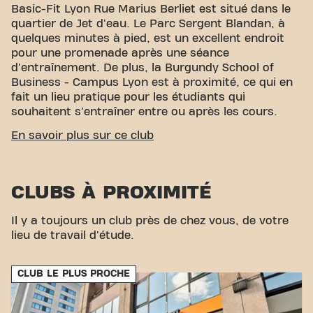
Basic-Fit Lyon Rue Marius Berliet est situé dans le
quartier de Jet d'eau. Le Parc Sergent Blandan, à
quelques minutes à pied, est un excellent endroit
pour une promenade après une séance
d'entraînement. De plus, la Burgundy School of
Business - Campus Lyon est à proximité, ce qui en
fait un lieu pratique pour les étudiants qui
souhaitent s'entraîner entre ou après les cours.
ACCESSIBILITÉ FACILE
En savoir plus sur ce club
Notre centre de fitness est facile d'accès ! Vous
pouvez nous rejoindre par divers moyens de
CLUBS À PROXIMITÉ
transport :
Parking :
Un parking est disponible à
proximité.
Bus :
Les arrêts de bus Saint Agnant et
Cazeneuve sont à quelques minutes à pied.
Tram :
Il y a toujours un club près de chez vous, de votre
Les arrêts de tram Villon et Jet d'eau M. France
lieu de travail d'étude.
sont facilement accessibles.
Métro :
Les stations
de métro Sans souci et Lycée Lumière sont à
CLUB LE PLUS PROCHE
proximité.
Gare :
La gare SNCF Jean Macé est
également facilement accessible. Avec notre
emplacement pratique et des connexions de