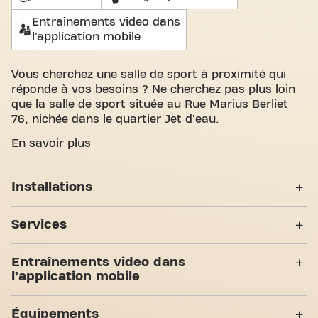
Entraînements video dans
l’application mobile
Vous cherchez une salle de sport à proximité qui
réponde à vos besoins ? Ne cherchez pas plus loin
que la salle de sport située au Rue Marius Berliet
76, nichée dans le quartier Jet d'eau.
Nous savons à quel point il est important de
En savoir plus
disposer d'un espace confortable pour atteindre
vos objectifs de fitness. Avec plus de 1921m²
Installations
d'espace d'entraînement et des entraîneurs
certifiés, nous sommes là pour vous soutenir à
Casiers
chaque étape. Notre salle de sport offre une grande
Services
variété d'équipements, de séances d'entraînement
Vestiaires
vidéo et entraînement personnel. Mais ce qui nous
24H/24
Entraînements video dans
distingue vraiment, c'est le sens de la communauté
Douches
l’application mobile
que nous avons créé - un endroit où vous trouverez
Entraînement Personnel
l'encouragement et le soutien des autres membres.
7 Zones d'entraînement
Abs & Core
Accès PMR
Rejoignez-nous dès aujourd'hui et découvrez
Équipements