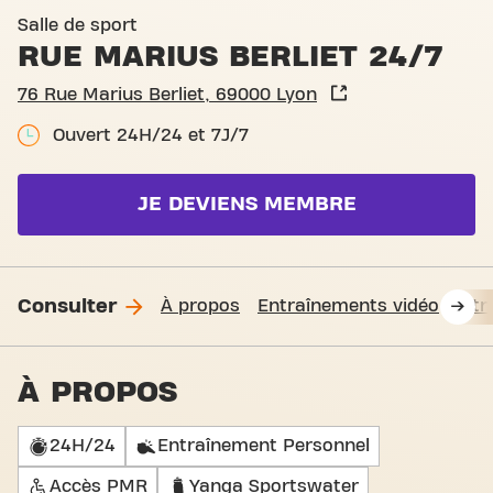
Basic-Fit Lyon Rue Marius Be
Salle de sport
RUE MARIUS BERLIET 24/7
76 Rue Marius Berliet, 69000 Lyon
Ouvert 24H/24 et 7J/7
JE DEVIENS MEMBRE
Consulter
À propos
Entraînements vidéo
Fit
À PROPOS
24H/24
Entraînement Personnel
Accès PMR
Yanga Sportswater