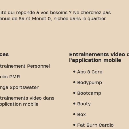
ité qui réponde à vos besoins ? Ne cherchez pas
Avenue de Saint Menet 0, nichée dans le quartier
 de disposer d'un espace confortable pour atteindre
48m² d'espace d'entraînement et des entraîneurs
nir à chaque étape. Notre salle de sport offre une
 d'entraînement vidéo et entraînement personnel.
ices
Entraînements video 
st le sens de la communauté que nous avons créé -
l’application mobile
ment et le soutien des autres membres. Rejoignez-
traînement Personnel
i Basic-Fit Marseille Saint-Menet est plus qu'une
Abs & Core
le fitness et la communauté se rejoignent.
cès PMR
Bodypump
nga Sportswater
Bootcamp
traînements video dans
Booty
application mobile
Box
Fat Burn Cardio