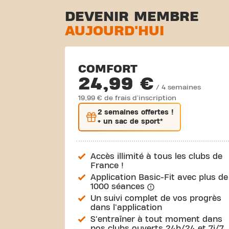
DEVENIR MEMBRE
AUJOURD'HUI
COMFORT
24,99 €
/ 4 semaines
19,99 € de frais d'inscription
2 semaines
offertes !
+ un sac de sport*
Accès illimité à tous les clubs de
France !
Application Basic-Fit avec plus de
1000 séances
Un suivi complet de vos progrès
dans l'application
S'entraîner à tout moment dans
nos clubs ouverts 24h/24 et 7j/7