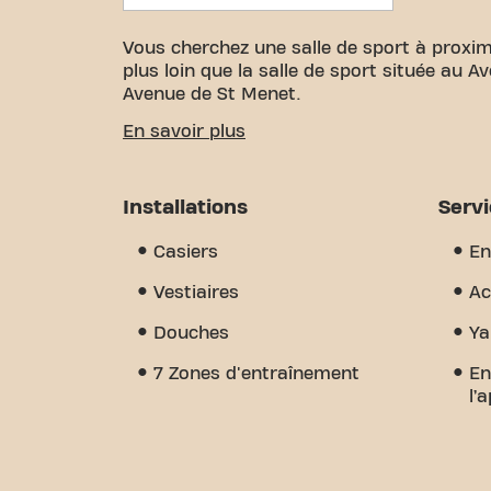
Vous cherchez une salle de sport à proxim
plus loin que la salle de sport située au 
Avenue de St Menet.
Nous savons à quel point il est important
En savoir plus
vos objectifs de fitness. Avec plus de 11
certifiés, nous sommes là pour vous soute
grande variété d'équipements, de séances
Installations
Serv
Mais ce qui nous distingue vraiment, c'e
un endroit où vous trouverez l'encourage
Casiers
En
nous dès aujourd'hui et découvrez pourquo
simple salle de sport - c'est l'endroit où 
Vestiaires
Ac
Douches
Ya
7 Zones d'entraînement
En
l’