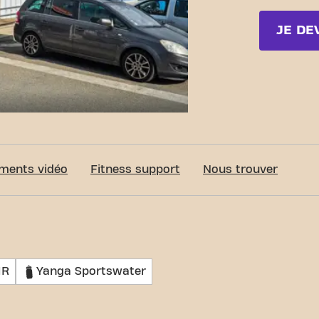
JE DE
c-Fit Marseille Avenue de Saint-Menet
ments vidéo
Fitness support
Nous trouver
MR
Yanga Sportswater