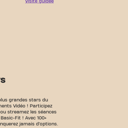
Visite guidée
TS
plus grandes stars du
ents Vidéo ! Participez
e ou streamez les séances
 Basic-Fit ! Avec 100+
anquerez jamais d’options.