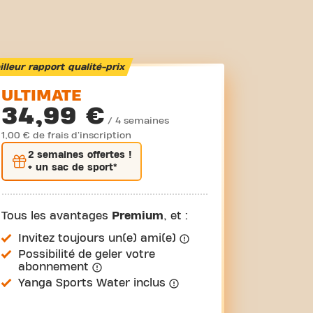
lleur rapport qualité-prix
ULTIMATE
34,99 €
/ 4 semaines
1,00 € de frais d'inscription
2 semaines
offertes !
+ un sac de sport*
Tous les avantages
Premium
, et :
Invitez toujours un(e) ami(e)
Possibilité de geler votre
abonnement
Yanga Sports Water inclus