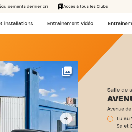
Équipements dernier cri
Accès à tous les Clubs
t installations
Entraînement Vidéo
Entraînem
VENUE DE SAINT-MENET MA
Voir plus
Salle de 
AVEN
Avenue de 
Lu au 
Sa et 