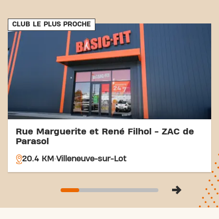
connexions de transport accessibles, atteindre vos
objectifs de fitness n'a jamais été aussi simple.
CLUB LE PLUS PROCHE
Venez au Basic-Fit Montayral Rue du Fossal et
faites partie de notre communauté fitness.
Rue Marguerite et René Filhol - ZAC de
Parasol
20.4 KM
Villeneuve-sur-Lot