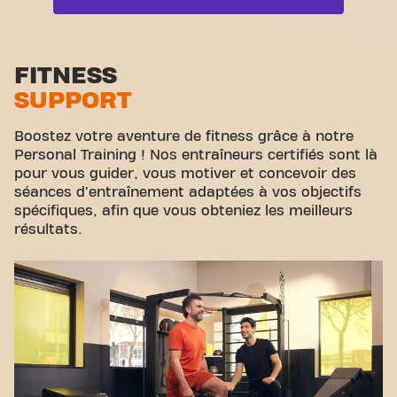
le fitness et la communauté se rejoignent.
Zone functionelle
Zone d'étirement
FITNESS
SUPPORT
Cyclisme virtuel
Visite guidée
Boostez votre aventure de fitness grâce à notre
Personal Training ! Nos entraîneurs certifiés sont là
pour vous guider, vous motiver et concevoir des
séances d'entraînement adaptées à vos objectifs
spécifiques, afin que vous obteniez les meilleurs
résultats.