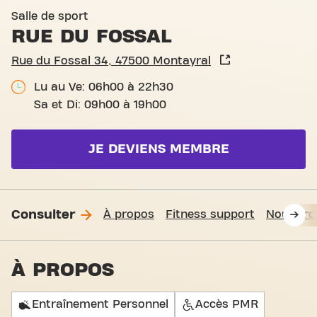
Basic-Fit Montayral Rue du 
Salle de sport
RUE DU FOSSAL
Rue du Fossal 34, 47500 Montayral
Lu au Ve: 06h00 à 22h30
Sa et Di: 09h00 à 19h00
JE DEVIENS MEMBRE
Consulter
À propos
Fitness support
Nous tro
À PROPOS
Entraînement Personnel
Accès PMR