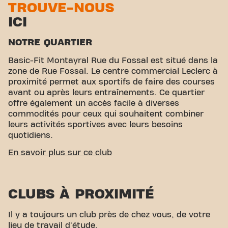
TROUVE-NOUS
ICI
NOTRE QUARTIER
Basic-Fit Montayral Rue du Fossal est situé dans la
zone de Rue Fossal. Le centre commercial Leclerc à
proximité permet aux sportifs de faire des courses
avant ou après leurs entraînements. Ce quartier
offre également un accès facile à diverses
commodités pour ceux qui souhaitent combiner
leurs activités sportives avec leurs besoins
quotidiens.
ACCESSIBILITÉ FACILE
En savoir plus sur ce club
Notre centre de fitness est facile d'accès ! Vous
pouvez nous rejoindre par divers moyens de
CLUBS À PROXIMITÉ
transport :
Parking :
Parking Velotte, Parking
Lizaine, Parking les Alliés à proximité immédiate.
Gare :
La Gare de Fumel se trouve à une distance
Il y a toujours un club près de chez vous, de votre
pratique. Avec notre emplacement central et nos
lieu de travail d'étude.