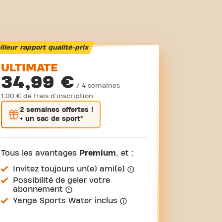
lleur rapport qualité-prix
ULTIMATE
34,99 €
/ 4 semaines
1,00 € de frais d'inscription
2 semaines
offertes !
+ un sac de sport*
Tous les avantages
Premium
, et :
Invitez toujours un(e) ami(e)
Possibilité de geler votre
abonnement
Yanga Sports Water inclus