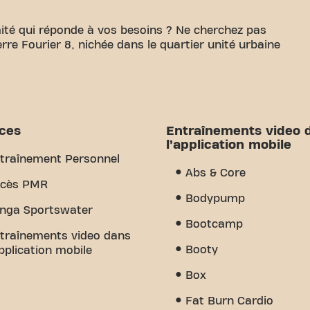
ité qui réponde à vos besoins ? Ne cherchez pas
ierre Fourier 8, nichée dans le quartier unité urbaine
 de disposer d'un espace confortable pour atteindre
80m² d'espace d'entraînement et des entraîneurs
nir à chaque étape. Notre salle de sport offre une
 d'entraînement vidéo et entraînement personnel.
ices
Entraînements video 
st le sens de la communauté que nous avons créé -
l’application mobile
ment et le soutien des autres membres. Rejoignez-
traînement Personnel
i Basic-Fit Nancy Rue Pierre Fourier est plus
Abs & Core
oit où le fitness et la communauté se rejoignent.
cès PMR
Bodypump
nga Sportswater
Bootcamp
traînements video dans
Booty
application mobile
Box
Fat Burn Cardio