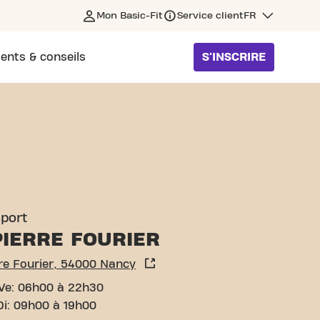
Mon Basic-Fit
Service client
FR
ents & conseils
S'INSCRIRE
CY
sport
PIERRE FOURIER
re Fourier, 54000 Nancy
Ve: 06h00 à 22h30
Di: 09h00 à 19h00