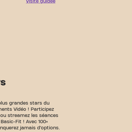
Visite guidée
TS
plus grandes stars du
ents Vidéo ! Participez
e ou streamez les séances
 Basic-Fit ! Avec 100+
anquerez jamais d’options.