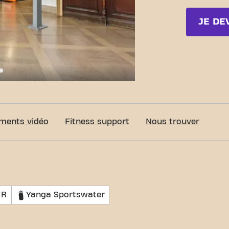
JE DE
c-Fit Nancy Rue Pierre Fourier
ments vidéo
Fitness support
Nous trouver
MR
Yanga Sportswater