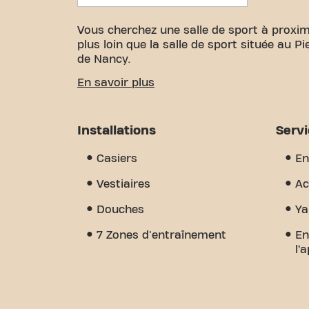
Vous cherchez une salle de sport à proxim
plus loin que la salle de sport située au P
de Nancy.
Nous savons à quel point il est important
En savoir plus
vos objectifs de fitness. Avec plus de 22
certifiés, nous sommes là pour vous soute
grande variété d'équipements, de séances
Installations
Serv
Mais ce qui nous distingue vraiment, c'e
un endroit où vous trouverez l'encourage
Casiers
En
nous dès aujourd'hui et découvrez pourquo
qu'une simple salle de sport - c'est l'endr
Vestiaires
Ac
Douches
Ya
7 Zones d'entraînement
En
l’